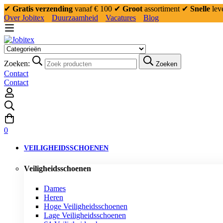
✔
Gratis verzending
vanaf € 100
✔
Groot
assortiment
✔
Snelle
lev
Over Jobitex
Duurzaamheid
Vacatures
Blog
Zoeken:
Zoeken
Contact
Contact
0
VEILIGHEIDSSCHOENEN
Veiligheidsschoenen
Dames
Heren
Hoge Veiligheidsschoenen
Lage Veiligheidsschoenen