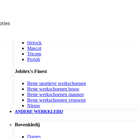
Merken
Snickers Workwear
ties
Accepteren
L.Brador
Blaklader
Dassy
Herock
Mascot
Tricorp
Projob
Jobitex's Finest
Beste sportieve werkschoenen
Beste werkschoenen bouw
Beste werkschoenen mannen
Beste werkschoenen vrouwen
Nieuw
ANDERE WERKKLEDIJ
Bovenkledij
Dames