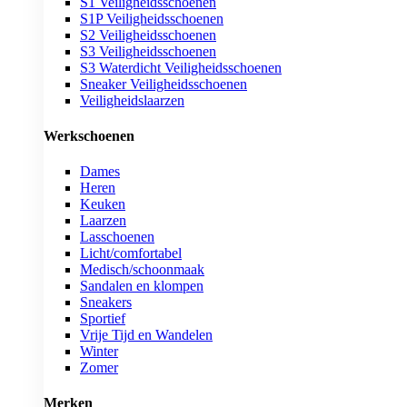
S1 Veiligheidsschoenen
S1P Veiligheidsschoenen
S2 Veiligheidsschoenen
S3 Veiligheidsschoenen
S3 Waterdicht Veiligheidsschoenen
Sneaker Veiligheidsschoenen
Veiligheidslaarzen
Werkschoenen
Dames
Heren
Keuken
Laarzen
Lasschoenen
Licht/comfortabel
Medisch/schoonmaak
Sandalen en klompen
Sneakers
Sportief
Vrije Tijd en Wandelen
Winter
Zomer
Merken