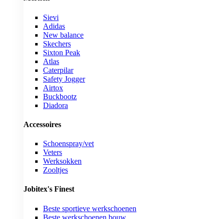
Sievi
Adidas
New balance
Skechers
Sixton Peak
Atlas
Caterpilar
Safety Jogger
Airtox
Buckbootz
Diadora
Accessoires
Schoenspray/vet
Veters
Werksokken
Zooltjes
Jobitex's Finest
Beste sportieve werkschoenen
Beste werkschoenen bouw