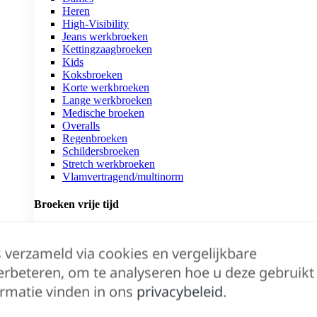
Heren
High-Visibility
Jeans werkbroeken
Kettingzaagbroeken
Kids
Koksbroeken
Korte werkbroeken
Lange werkbroeken
Medische broeken
Overalls
Regenbroeken
Schildersbroeken
Stretch werkbroeken
Vlamvertragend/multinorm
Broeken vrije tijd
Boxershorts
Bretellen
s verzameld via cookies en vergelijkbare
Jeansbroeken Vrije Tijd
erbeteren, om te analyseren hoe u deze gebruikt
Joggingbroeken
Riemen
rmatie vinden in ons
privacybeleid
.
Shorten Vrije Tijd
Thermobroeken