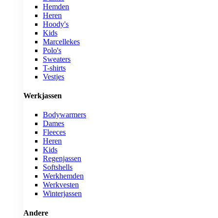
Hemden
Heren
Hoody's
Kids
Marcellekes
Polo's
Sweaters
T-shirts
Vestjes
Werkjassen
Bodywarmers
Dames
Fleeces
Heren
Kids
Regenjassen
Softshells
Werkhemden
Werkvesten
Winterjassen
Andere