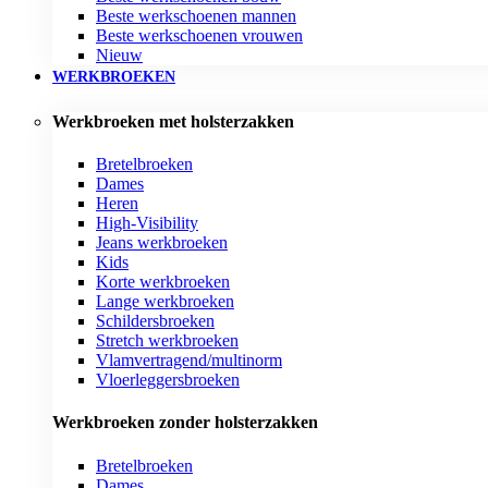
Beste werkschoenen mannen
Beste werkschoenen vrouwen
Nieuw
WERKBROEKEN
Werkbroeken met holsterzakken
Bretelbroeken
Dames
Heren
High-Visibility
Jeans werkbroeken
Kids
Korte werkbroeken
Lange werkbroeken
Schildersbroeken
Stretch werkbroeken
Vlamvertragend/multinorm
Vloerleggersbroeken
Werkbroeken zonder holsterzakken
Bretelbroeken
Dames