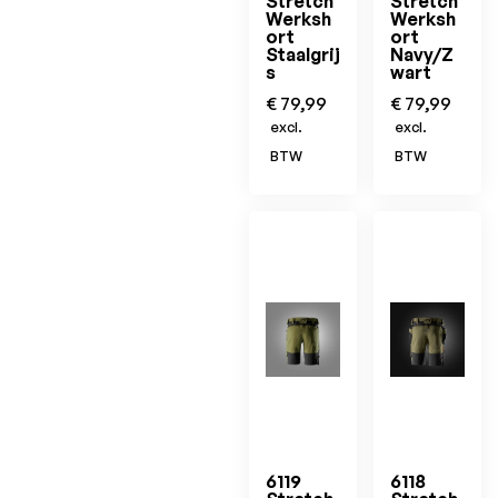
Stretch
Stretch
Werksh
Werksh
ort
ort
Staalgrij
Navy/Z
s
wart
€
79,99
€
79,99
excl.
excl.
BTW
BTW
6119
6118