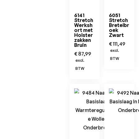
6141
6051
Stretch
Stretch
Werksh
Bretelbr
ort met
oek
Holster
Zwart
zakken
€
111,49
Bruin
excl.
€
87,99
BTW
excl.
BTW