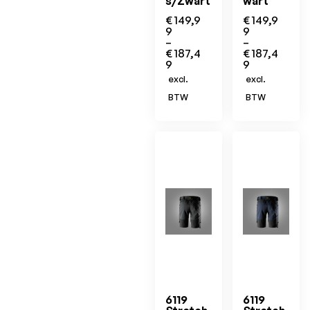
s/Zwart
wart
€
149,9
€
149,9
9
9
–
–
€
187,4
€
187,4
9
9
excl.
excl.
BTW
BTW
6119
6119