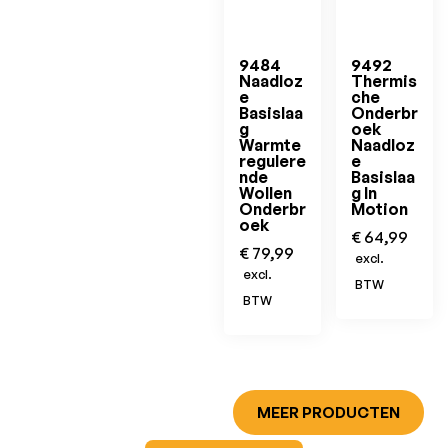
9484
9492
Naadloz
Thermis
e
che
Basislaa
Onderbr
g
oek
Warmte
Naadloz
regulere
e
nde
Basislaa
Wollen
g In
Onderbr
Motion
oek
€
64,99
€
79,99
excl.
excl.
BTW
BTW
MEER PRODUCTEN