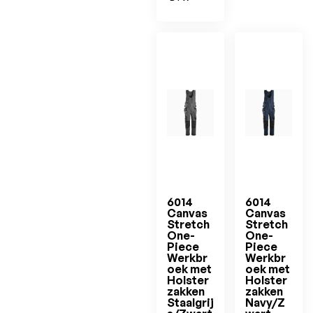
6014
6014
Canvas
Canvas
Stretch
Stretch
One-
One-
Piece
Piece
Werkbr
Werkbr
oek met
oek met
Holster
Holster
zakken
zakken
Staalgrij
Navy/Z