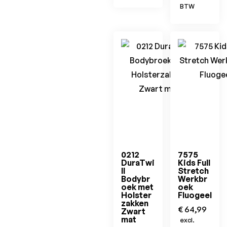
BTW
0212
7575
DuraTwi
Kids Full
ll
Stretch
Bodybr
Werkbr
oek met
oek
Holster
Fluogeel
zakken
€
64,99
Zwart
mat
excl.