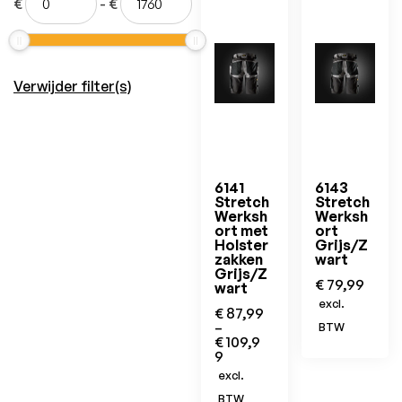
€
-
€
Verwijder filter(s)
6141
6143
Stretch
Stretch
Werksh
Werksh
ort met
ort
Holster
Grijs/Z
zakken
wart
Grijs/Z
€
79,99
wart
excl.
€
87,99
–
BTW
€
109,9
9
excl.
BTW