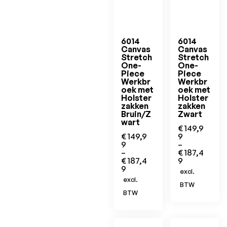
6014
6014
Canvas
Canvas
Stretch
Stretch
One-
One-
Piece
Piece
Werkbr
Werkbr
oek met
oek met
Holster
Holster
zakken
zakken
Bruin/Z
Zwart
wart
€
149,9
€
149,9
9
9
–
–
€
187,4
€
187,4
9
9
excl.
excl.
BTW
BTW