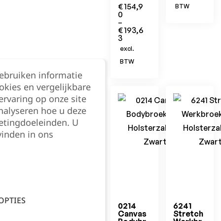
€
154,9
BTW
0
–
€
193,6
3
excl.
BTW
gebruiken informatie
okies en vergelijkbare
rvaring op onze site
nalyseren hoe u deze
etingdoeleinden. U
vinden in ons
OPTIES
0214
6241
Canvas
Stretch