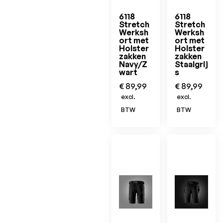
6118
6118
Stretch
Stretch
Werksh
Werksh
ort met
ort met
Holster
Holster
zakken
zakken
Navy/Z
Staalgrij
wart
s
€
89,99
€
89,99
excl.
excl.
BTW
BTW