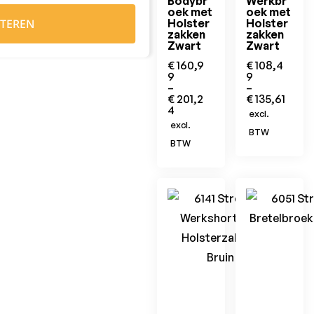
Bodybr
Werkbr
oek met
oek met
TEREN
Holster
Holster
zakken
zakken
Zwart
Zwart
€
160,9
€
108,4
9
9
–
–
€
201,2
€
135,61
4
excl.
excl.
BTW
BTW