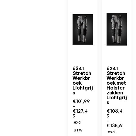
6341
6241
Stretch
Stretch
Werkbr
Werkbr
oek
oek met
Lichtgrij
Holster
s
zakken
Lichtgrij
€
101,99
s
–
€
127,4
€
108,4
9
9
–
excl.
€
135,61
BTW
excl.