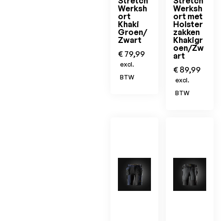
Stretch
Stretch
Werksh
Werksh
ort
ort met
Khaki
Holster
Groen/
zakken
Zwart
Khakigr
oen/Zw
€
79,99
art
excl.
€
89,99
BTW
excl.
BTW