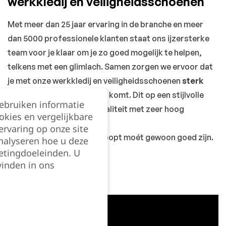
werkkledij en veiligheidsschoenen
Met meer dan 25 jaar ervaring in de branche en meer
dan 5000 professionele klanten staat ons ijzersterke
team voor je klaar om je zo goed mogelijk te helpen,
telkens met een glimlach. Samen zorgen we ervoor dat
je met onze werkkledij en veiligheidsschoenen
sterk
voor elk werk
voor de dag komt. Dit op een stijlvolle
gebruiken informatie
manier, gekoppeld aan kwaliteit met zeer hoog
okies en vergelijkbare
draagcomfort.
rvaring op onze site
Want wat je bij JOBiTEX koopt moét gewoon goed zijn.
nalyseren hoe u deze
etingdoeleinden. U
vinden in ons
LEES ONS VERHAAL