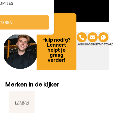
OPTIES
TEREN
Hulp nodig?
Lennert
Bellen
Mailen
WhatsA
helpt je
graag
verder!
Merken in de kijker