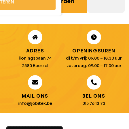
verder!
TEREN
ADRES
OPENINGSUREN
Koningsbaan 74
di t/m vrij: 09.00 – 18.30 uur
2580 Beerzel
zaterdag: 09.00 – 17.00 uur
MAIL ONS
BEL ONS
info@jobitex.be
015 76 13 73