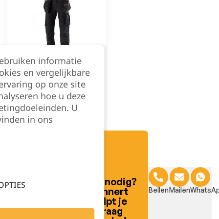
gebruiken informatie
okies en vergelijkbare
rvaring op onze site
nalyseren hoe u deze
1070PB-W Dames
Stretch Werkbroek met
etingdoeleinden. U
zakken Zwart
€
139,00
excl. BTW
vinden in ons
Filter
Hulp nodig?
OPTIES
Lennert
Bellen
Mailen
WhatsA
helpt je
graag