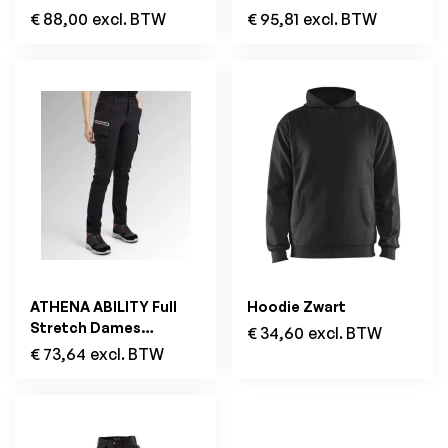
Zwart
€
88,00
excl. BTW
€
95,81
excl. BTW
ATHENA ABILITY Full
Hoodie Zwart
Stretch Dames
€
34,60
excl. BTW
Werkbroek Zwart/Roze
€
73,64
excl. BTW