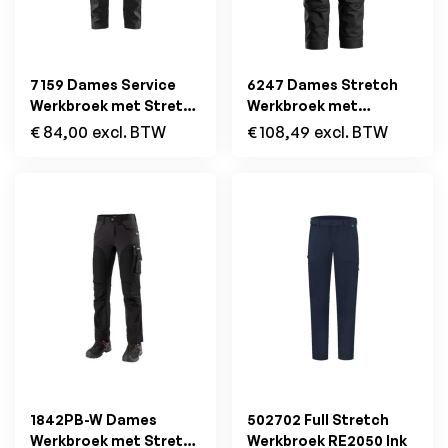
7159 Dames Service
6247 Dames Stretch
Werkbroek met Stretch
Werkbroek met
Zwart
Holsterzakken Zwart
€
84,00
excl. BTW
€
108,49
excl. BTW
1842PB-W Dames
502702 Full Stretch
Werkbroek met Stretch
Werkbroek RE2050 Ink