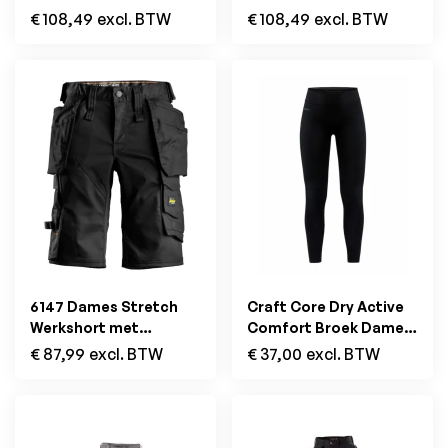
Holsterzakken Wit
Holsterzakken Zwart
€
108,49
excl. BTW
€
108,49
excl. BTW
6147 Dames Stretch
Craft Core Dry Active
Werkshort met
Comfort Broek Dames
Holsterzakken Zwart
Roze
€
87,99
excl. BTW
€
37,00
excl. BTW