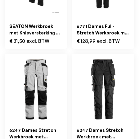
SEATON Werkbroek
6771 Dames Full-
met Knieversterking en
Stretch Werkbroek met
Holsterzakken Zwart
Afneembare
€
31,50
excl. BTW
€
128,99
excl. BTW
Holsterzakken Zwart
6247 Dames Stretch
6247 Dames Stretch
Werkbroek met
Werkbroek met