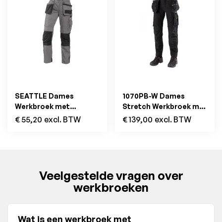
SEATTLE Dames
1070PB-W Dames
Werkbroek met
Stretch Werkbroek met
Holsterzakken
zakken Zwart
€
55,20
excl. BTW
€
139,00
excl. BTW
Grijs/Zwart
Veelgestelde vragen over
werkbroeken
Wat is een werkbroek met