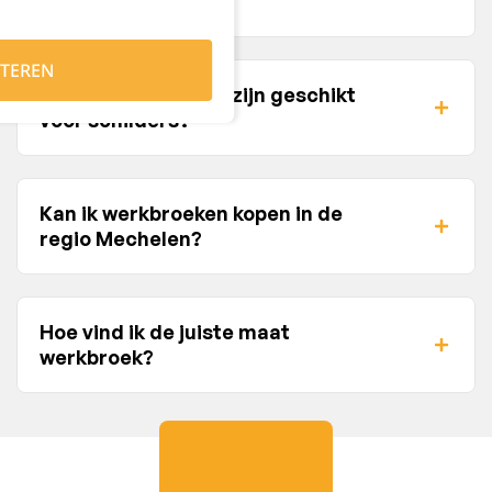
voor vrouwen?
TEREN
Welke werkbroeken zijn geschikt
voor schilders?
Kan ik werkbroeken kopen in de
regio Mechelen?
Hoe vind ik de juiste maat
werkbroek?