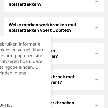
holsterzakken?
Welke merken werkbroeken met
holsterzakken voert Jobitex?
gebruiken informatie
okies en vergelijkbare
Waar koop ik Snickers
rvaring op onze site
werkbroeken in België?
nalyseren hoe u deze
etingdoeleinden. U
vinden in ons
Wat is de beste werkbroek met
Filter
stretch voor op de werf?
Verkoopt Jobitex werkbroeken
OPTIES