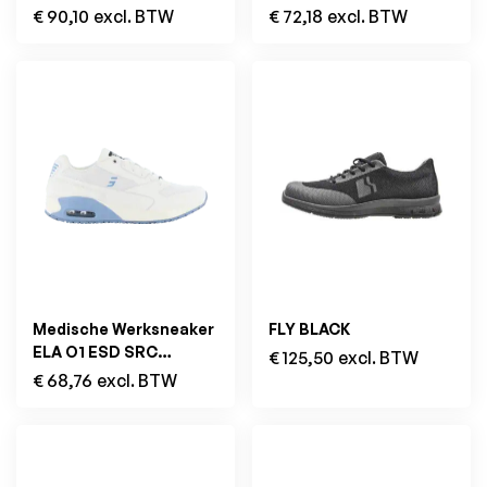
Oranje/Blauw
€
90,10
excl. BTW
€
72,18
excl. BTW
Medische Werksneaker
FLY BLACK
ELA O1 ESD SRC
€
125,50
excl. BTW
Wit/Licht Blauw
€
68,76
excl. BTW