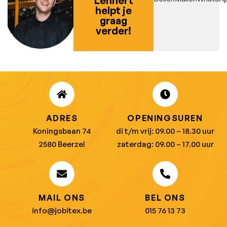
Lennert
helpt je
graag
verder!
ADRES
OPENINGSUREN
Koningsbaan 74
di t/m vrij: 09.00 – 18.30 uur
2580 Beerzel
zaterdag: 09.00 – 17.00 uur
MAIL ONS
BEL ONS
info@jobitex.be
015 76 13 73