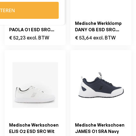
TEREN
Medische Werkschoen
Medische Werkklomp
PAOLA O1 ESD SRC
DANY OB ESD SRC
Zwart
Licht Blauw
€
52,23
excl. BTW
€
53,64
excl. BTW
Medische Werkschoen
Medische Werkschoen
ELIS O2 ESD SRC Wit
JAMES O1 SRA Navy