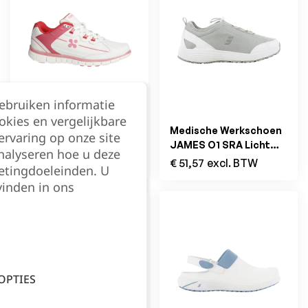
gebruiken informatie
okies en vergelijkbare
Medische Werkschoen
Medische Werkschoen
rvaring op onze site
SUNNY OB SRA
JAMES O1 SRA Licht
nalyseren hoe u deze
Fuchsia/Wit
Grijs
€
45,37
excl. BTW
€
51,57
excl. BTW
etingdoeleinden. U
vinden in ons
Filter
OPTIES