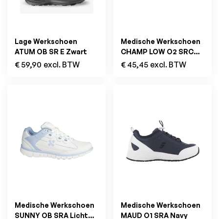
Lage Werkschoen
Medische Werkschoen
ATUM OB SR E Zwart
CHAMP LOW O2 SRC
ESD Wit
€
59,90
excl. BTW
€
45,45
excl. BTW
Medische Werkschoen
Medische Werkschoen
SUNNY OB SRA Licht
MAUD O1 SRA Navy