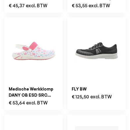
Blauw/Wit
€
45,37
excl. BTW
€
53,55
excl. BTW
Medische Werkklomp
FLY BW
DANY OB ESD SRC
€
125,50
excl. BTW
Multi Flower
€
53,64
excl. BTW