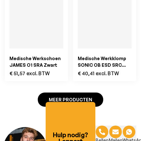
Medische Werkschoen
Medische Werkklomp
JAMES O1 SRA Zwart
SONIC OB ESD SRC
Navy
€
51,57
excl. BTW
€
40,41
excl. BTW
MEER PRODUCTEN
Hulp nodig?
Bellen
Mailen
WhatsA