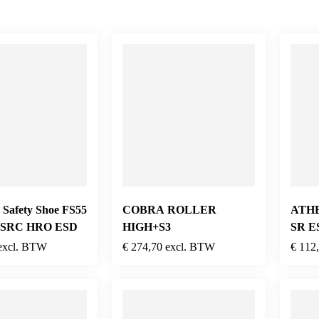
Safety Shoe FS55
COBRA ROLLER
ATH
3 SRC HRO ESD
HIGH+S3
SR E
Iron/
excl. BTW
€
274,70
excl. BTW
€
112