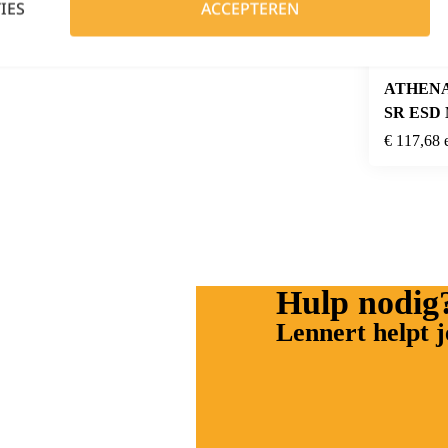
IES
ACCEPTEREN
ATHENA
SR ESD 
Iron/Ras
€
117,68
Hulp nodig
Lennert helpt j