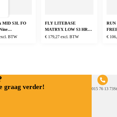
 MID S3L FO
FLY LITEBASE
RUN
Nine
MATRYX LOW S3 HRO
FREE
pberry
SRC ESD BLACK
Black
excl. BTW
€
179,27
excl. BTW
€
106
?
e graag verder!
015 76 13 73
S