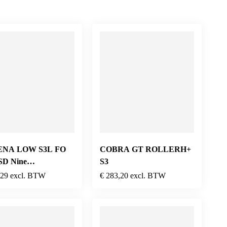
ENA LOW S3L FO
COBRA GT ROLLERH+
SD Nine
S3
Raspberry
,29
excl. BTW
€
283,20
excl. BTW