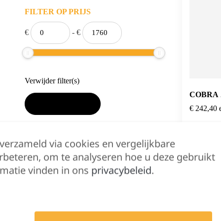
FILTER OP PRIJS
€
-
€
Verwijder filter(s)
COBRA 
TOEPASSEN
€
242,40
Gratis verzending
 verzameld via cookies en vergelijkbare
rbeteren, om te analyseren hoe u deze gebruikt
vanaf € 100
matie vinden in ons
privacybeleid
.
Shop nu >