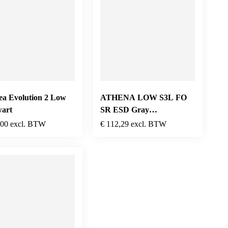
ea Evolution 2 Low
ATHENA LOW S3L FO
wart
SR ESD Gray
Violet/Raspberry
,00
excl. BTW
€
112,29
excl. BTW