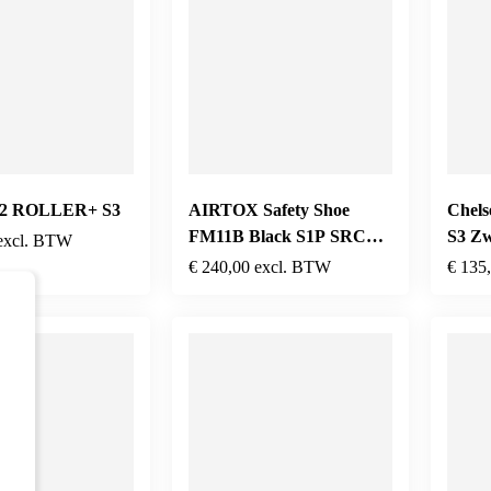
2 ROLLER+ S3
AIRTOX Safety Shoe
Chels
FM11B Black S1P SRC
S3 Z
excl. BTW
HRO ESD
€
240,00
excl. BTW
€
135