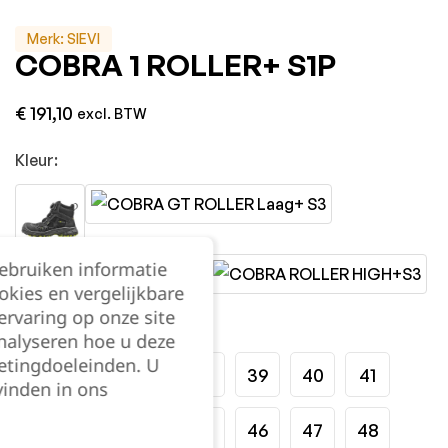
Merk:
SIEVI
COBRA 1 ROLLER+ S1P
€
191,10
excl. BTW
Kleur:
gebruiken informatie
okies en vergelijkbare
rvaring op onze site
Maat:
nalyseren hoe u deze
etingdoeleinden. U
35
36
37
38
39
40
41
vinden in ons
42
43
44
45
46
47
48