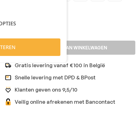
Kies je aantal:
OPTIES
TEREN
TOEVOEGEN AAN WINKELWAGEN
Gratis levering vanaf €100 in België
Snelle levering met DPD & BPost
Klanten geven ons 9,5/10
Veilig online afrekenen met Bancontact