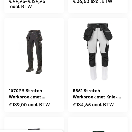
€
99,95
–
€
129,95
€
36,50
excl. BTW
excl. BTW
1070PB Stretch
5551 Stretch
Werkbroek met
Werkbroek met Knie-
Holsterzakken Zwart
en Spijkerzakken Wit
€
139,00
excl. BTW
€
134,65
excl. BTW