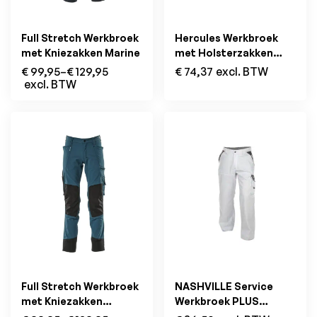
Full Stretch Werkbroek
Hercules Werkbroek
met Kniezakken Marine
met Holsterzakken
Marine/zwart
€
99,95
–
€
129,95
€
74,37
excl. BTW
excl. BTW
Full Stretch Werkbroek
NASHVILLE Service
met Kniezakken
Werkbroek PLUS
Donkerpetrol
Wit/Grijs