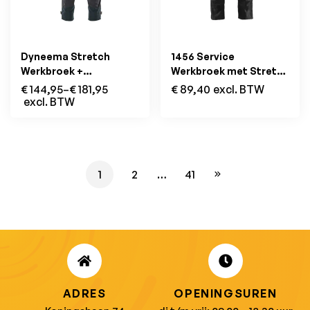
Dyneema Stretch
1456 Service
Werkbroek +
Werkbroek met Stretch
Afneembare
Zwart/Geel
€
144,95
–
€
181,95
€
89,40
excl. BTW
Holsterzakken Marine
excl. BTW
1
2
…
41
ADRES
OPENINGSUREN