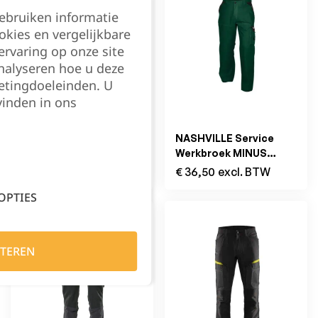
gebruiken informatie
okies en vergelijkbare
rvaring op onze site
nalyseren hoe u deze
etingdoeleinden. U
vinden in ons
1042PB Stretch
NASHVILLE Service
Werkbroek met
Werkbroek MINUS
Holsterzakken Grijs
Flessengroen/Zwart
€
115,00
excl. BTW
€
36,50
excl. BTW
OPTIES
TEREN