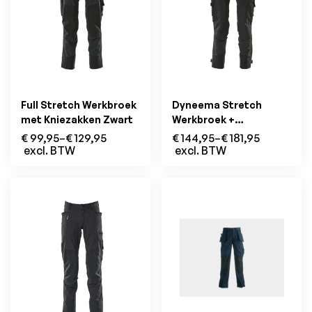
Full Stretch Werkbroek
Dyneema Stretch
met Kniezakken Zwart
Werkbroek +
Afneembare
€
99,95
–
€
129,95
€
144,95
–
€
181,95
Holsterzakken Zwart
excl. BTW
excl. BTW