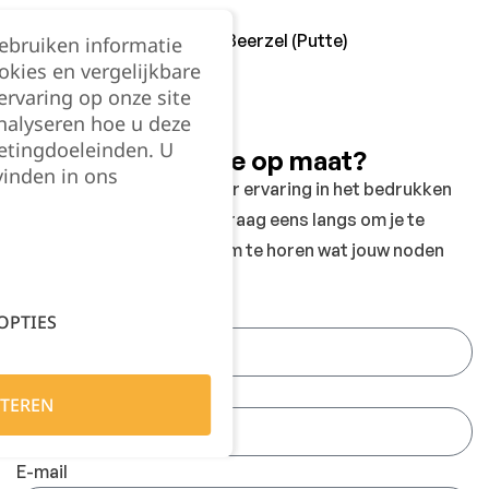
Koningsbaan 74 ,2580 Beerzel (Putte)
gebruiken informatie
okies en vergelijkbare
info@jobitex.be
rvaring op onze site
015 76 13 73
nalyseren hoe u deze
etingdoeleinden. U
Graag een offerte op maat?
vinden in ons
Wij hebben meer dan 10 jaar ervaring in het bedrukken
van werkkledij en komen graag eens langs om je te
adviseren, inspireren en om te horen wat jouw noden
zijn.
Naam
OPTIES
Bedrijfsnaam
TEREN
E-mail