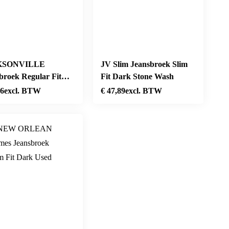
KSONVILLE
JV Slim Jeansbroek Slim
broek Regular Fit
Fit Dark Stone Wash
 Stonewash
76
excl. BTW
€
47,89
excl. BTW