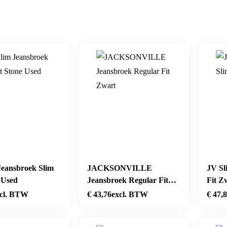
Jeansbroek Slim
JACKSONVILLE
JV Sl
 Used
Jeansbroek Regular Fit
Fit Z
Zwart
cl. BTW
€
43,76
excl. BTW
€
47,