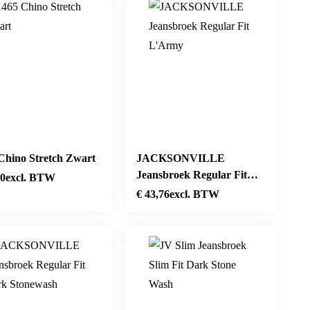
Chino Stretch Zwart
JACKSONVILLE
Jeansbroek Regular Fit
10
excl. BTW
L’Army
€
43,76
excl. BTW