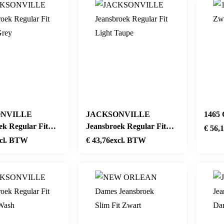
NVILLE
JACKSONVILLE
1465 
ek Regular Fit
Jeansbroek Regular Fit
€
56,
ey
Light Taupe
cl. BTW
€
43,76
excl. BTW