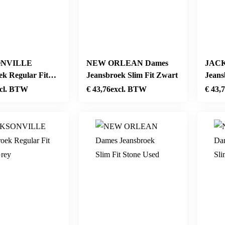
NVILLE
NEW ORLEAN Dames
JAC
ek Regular Fit
Jeansbroek Slim Fit Zwart
Jeans
sh
Dark
cl. BTW
€
43,76
excl. BTW
€
43,