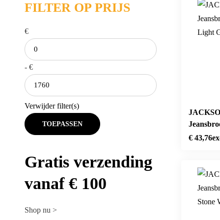
FILTER OP PRIJS
€
-
€
Verwijder filter(s)
JACKSO
Jeansbro
TOEPASSEN
Light Gr
€
43,76
ex
Gratis verzending
vanaf € 100
Shop nu >