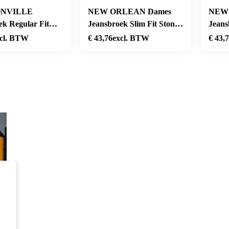
NVILLE
NEW ORLEAN Dames
NEW
ek Regular Fit
Jeansbroek Slim Fit Stone
Jeans
ey
Used
Used
cl. BTW
€
43,76
excl. BTW
€
43,