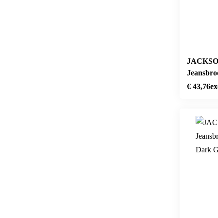
JACKSO
Jeansbro
Stone Wa
€
43,76
ex