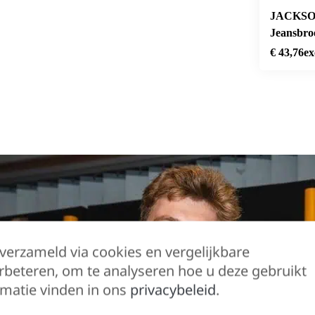
JACKSO
Jeansbro
Dark Gr
€
43,76
ex
 verzameld via cookies en vergelijkbare
rbeteren, om te analyseren hoe u deze gebruikt
matie vinden in ons
privacybeleid
.