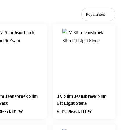
Populariteit
im Jeansbroek Slim
JV Slim Jeansbroek Slim
wart
Fit Light Stone
89
excl. BTW
€
47,89
excl. BTW