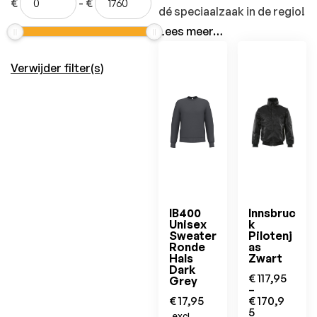
€
-
€
dé speciaalzaak in de regio!
Lees meer…
Verwijder filter(s)
IB400
Innsbruc
Unisex
k
Sweater
Pilotenj
Ronde
as
Hals
Zwart
Dark
€
117,95
Grey
–
€
17,95
€
170,9
5
excl.