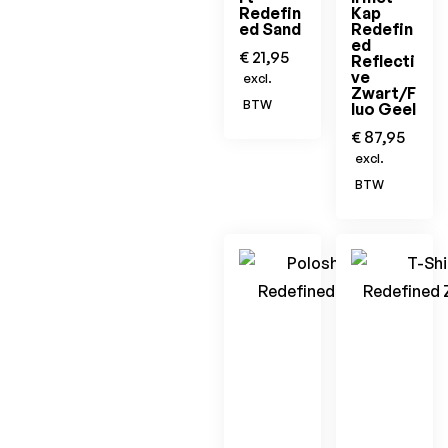
Redefin
Kap
ed Sand
Redefin
ed
€
21,95
Reflecti
ve
excl.
Zwart/F
BTW
luo Geel
€
87,95
excl.
BTW