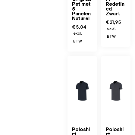
Pet met
Redefin
5
ed
Panelen
Zwart
Naturel
€
21,95
€
5,04
excl.
excl.
BTW
BTW
Poloshi
Poloshi
rt
rt