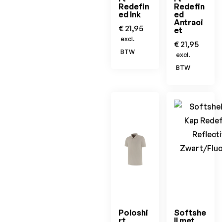
Redefin
Redefin
ed Ink
ed
Antraci
€
21,95
et
excl.
€
21,95
BTW
excl.
BTW
Poloshi
Softshe
rt
ll met