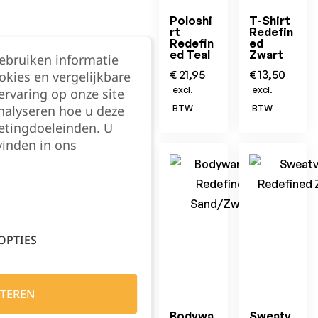
Poloshi
T-Shirt
rt
Redefin
Redefin
ed
ed Teal
Zwart
gebruiken informatie
€
21,95
€
13,50
okies en vergelijkbare
excl.
excl.
rvaring op onze site
nalyseren hoe u deze
BTW
BTW
etingdoeleinden. U
vinden in ons
OPTIES
TEREN
Bodywa
Sweatv