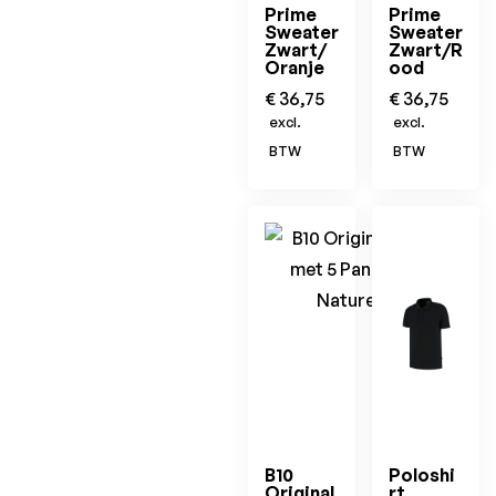
Prime
Prime
Sweater
Sweater
Zwart/
Zwart/R
Oranje
ood
€
36,75
€
36,75
excl.
excl.
BTW
BTW
B10
Poloshi
Original
rt