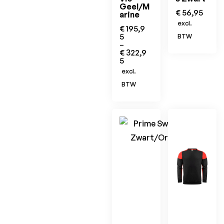
Geel/M
€
56,95
arine
excl.
€
195,9
5
BTW
–
€
322,9
5
excl.
BTW