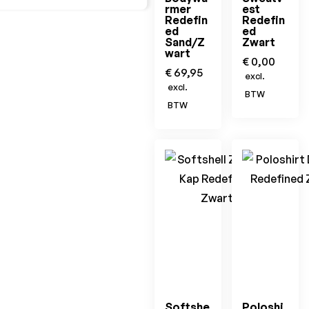
rmer
est
Redefin
Redefin
ed
ed
Sand/Z
Zwart
wart
€
0,00
€
69,95
excl.
excl.
BTW
BTW
Softshe
Poloshi