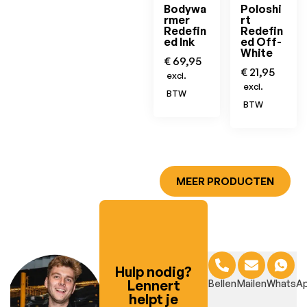
Bodywa
Poloshi
rmer
rt
Redefin
Redefin
ed Ink
ed Off-
White
€
69,95
€
21,95
excl.
excl.
BTW
BTW
MEER PRODUCTEN
Hulp nodig?
Lennert
Bellen
Mailen
WhatsA
helpt je