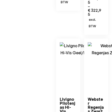
5
BTW
–
€
322,9
5
excl.
BTW
Livigno
Webste
Pilotenj
r
as Hi-
Regenja
Vis
s Zwart