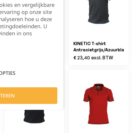
okies en vergelijkbare
rvaring op onze site
nalyseren hoe u deze
etingdoeleinden. U
vinden in ons
KINETIC T-shirt
KINETIC T-shirt
Azuurblauw/Antracietgrijs
Antracietgrijs/Azuurblauw
€
23,40
excl. BTW
€
23,40
excl. BTW
OPTIES
TEREN