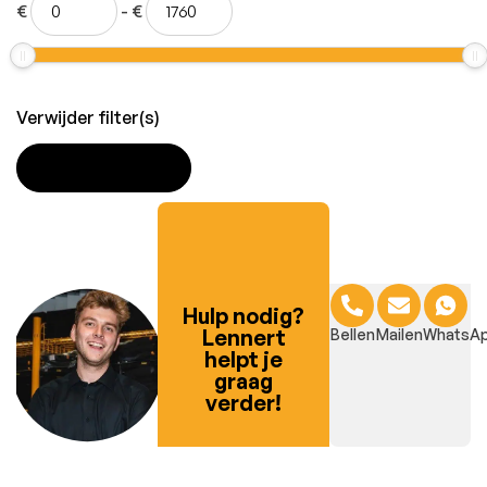
€
-
€
Verwijder filter(s)
TOEPASSEN
Hulp nodig?
Lennert
Bellen
Mailen
WhatsA
helpt je
graag
verder!