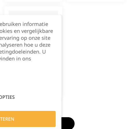
gebruiken informatie
okies en vergelijkbare
rvaring op onze site
nalyseren hoe u deze
etingdoeleinden. U
vinden in ons
Filter
8521 Lite Work
Werkhemd Lange
Mouwen Navy
€
85,99
excl. BTW
OPTIES
TEREN
FILTER PRODUCTEN