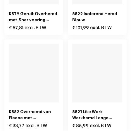
K579 Geruit Overhemd
8522 Isolerend Hemd
met Sher voering
Blauw
Storm Grey / Navy
€
57,81
excl. BTW
€
101,99
excl. BTW
K582 Overhemd van
8521 Lite Work
Fleece met
Werkhemd Lange
Sherpavoering Dark
Mouwen Khaki
€
33,77
excl. BTW
€
85,99
excl. BTW
Khaki / Storm Grey