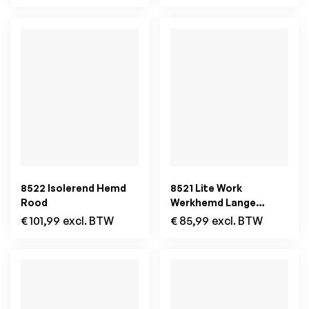
8522 Isolerend Hemd
8521 Lite Work
Rood
Werkhemd Lange
Mouwen Zwart
€
101,99
excl. BTW
€
85,99
excl. BTW