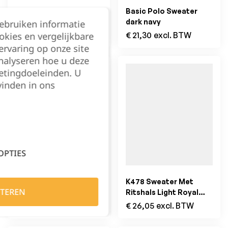
Hoodie Donker grijs
Basic Polo Sweater
dark navy
gebruiken informatie
€
34,60
excl. BTW
okies en vergelijkbare
€
21,30
excl. BTW
rvaring op onze site
nalyseren hoe u deze
etingdoeleinden. U
vinden in ons
Filter
OPTIES
2841 Tweekleurig
K478 Sweater Met
TEREN
Sweatshirt met Korte
Ritshals Light Royal
Rits Staalgrijs/Zwart
Blue
€
57,49
excl. BTW
€
26,05
excl. BTW