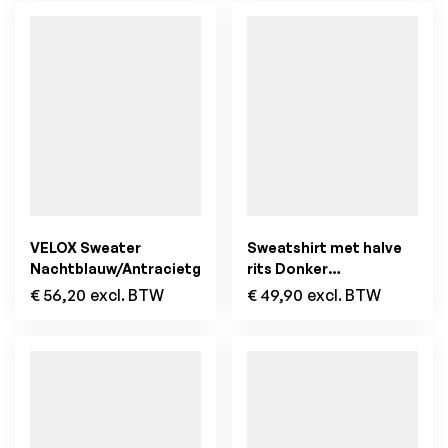
VELOX Sweater
Sweatshirt met halve
Nachtblauw/Antracietgrijs
rits Donker
marineblauw
€
56,20
excl. BTW
€
49,90
excl. BTW