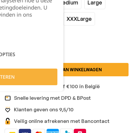
nalyseren hoe u deze
XSmall
Small
Medium
Large
etingdoeleinden. U
vinden in ons
XLarge
XXLarge
XXXLarge
Kies je aantal:
OPTIES
TOEVOEGEN AAN WINKELWAGEN
TEREN
Gratis levering vanaf €100 in België
Snelle levering met DPD & BPost
Klanten geven ons 9,5/10
Veilig online afrekenen met Bancontact