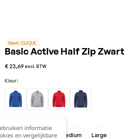
Merk:
CLIQUE
Basic Active Half Zip Zwart
€
23,69
excl. BTW
Kleur:
Maat:
gebruiken informatie
XSmall
Small
Medium
Large
okies en vergelijkbare