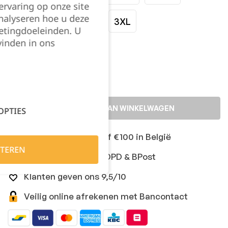
rvaring op onze site
nalyseren hoe u deze
XLarge
XXLarge
3XL
etingdoeleinden. U
vinden in ons
Kies je aantal:
TOEVOEGEN AAN WINKELWAGEN
OPTIES
Gratis levering vanaf €100 in België
TEREN
Snelle levering met DPD & BPost
Klanten geven ons 9,5/10
Veilig online afrekenen met Bancontact