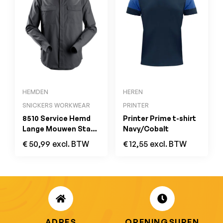
HEMDEN
HEREN
SNICKERS WORKWEAR
PRINTER
8510 Service Hemd
Printer Prime t-shirt
Lange Mouwen Staal
Navy/Cobalt
Grijs
€
50,99
excl. BTW
€
12,55
excl. BTW
ADRES
OPENINGSUREN