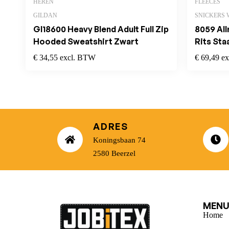
HEREN
FLEECES
GILDAN
SNICKERS
GI18600 Heavy Blend Adult Full Zip
8059 All
Hooded Sweatshirt Zwart
Rits Staa
€
34,55
excl. BTW
€
69,49
e
ADRES
Koningsbaan 74
2580 Beerzel
MEN
Home