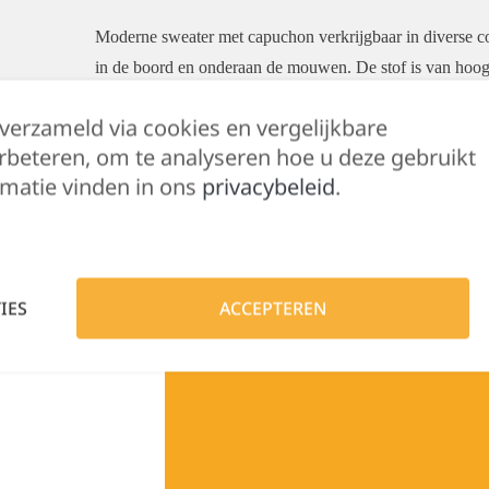
Moderne sweater met capuchon verkrijgbaar in diverse c
in de boord en onderaan de mouwen. De stof is van hoogwa
dat de sweater zacht aanvoelt. De sterke prijs-/kwalite
 verzameld via cookies en vergelijkbare
katoen.
rbeteren, om te analyseren hoe u deze gebruikt
matie vinden in ons
privacybeleid
.
Hulp nodig?
IES
ACCEPTEREN
Lennert helpt je 