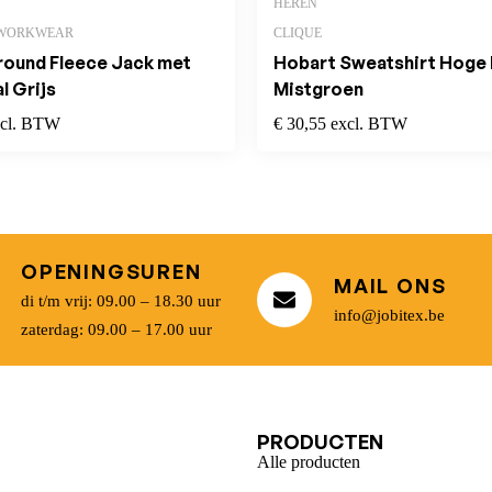
HEREN
 WORKWEAR
CLIQUE
round Fleece Jack met
Hobart Sweatshirt Hoge
l Grijs
Mistgroen
xcl. BTW
€
30,55
excl. BTW
OPENINGSUREN
MAIL ONS
di t/m vrij: 09.00 – 18.30 uur
info@jobitex.be
zaterdag: 09.00 – 17.00 uur
U
PRODUCTEN
Alle producten