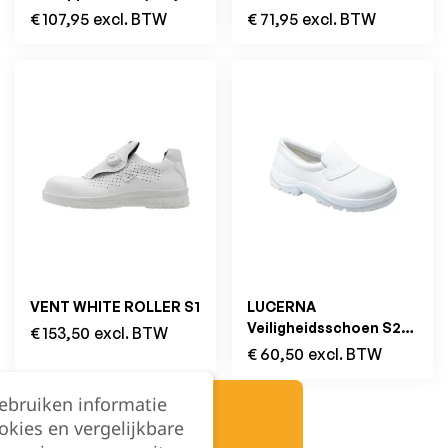
S3 SRC Metal Free
€
107,95
excl. BTW
€
71,95
excl. BTW
VENT WHITE ROLLER S1
LUCERNA
Veiligheidsschoen S2
€
153,50
excl. BTW
SRC
€
60,50
excl. BTW
gebruiken informatie
okies en vergelijkbare