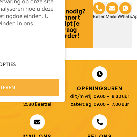
rvaring op onze site
nalyseren hoe u deze
Hulp nodig?
etingdoeleinden. U
Lennert
Bellen
Mailen
WhatsA
vinden in ons
helpt je
graag
Filter
verder!
OPTIES
TEREN
ADRES
OPENINGSUREN
Koningsbaan 74
di t/m vrij: 09.00 – 18.30 uur
2580 Beerzel
zaterdag: 09.00 – 17.00 uur
MAIL ONS
BEL ONS