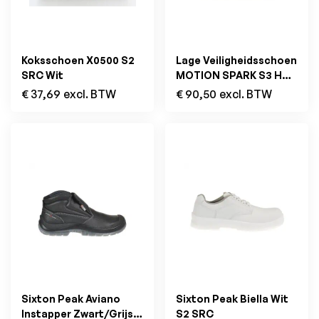
Koksschoen X0500 S2
Lage Veiligheidsschoen
SRC Wit
MOTION SPARK S3 HRO
SRC Wit
€
37,69
excl. BTW
€
90,50
excl. BTW
Sixton Peak Aviano
Sixton Peak Biella Wit
Instapper Zwart/Grijs
S2 SRC