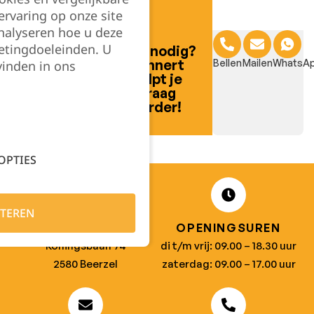
rvaring op onze site
nalyseren hoe u deze
etingdoeleinden. U
Hulp nodig?
Lennert
Bellen
Mailen
WhatsA
vinden in ons
helpt je
Filter
graag
verder!
OPTIES
TEREN
ADRES
OPENINGSUREN
Koningsbaan 74
di t/m vrij: 09.00 – 18.30 uur
2580 Beerzel
zaterdag: 09.00 – 17.00 uur