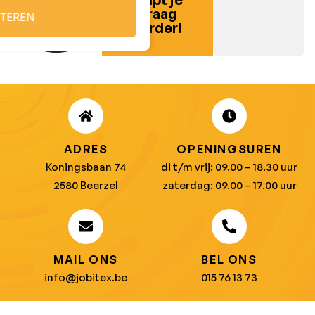
graag
TEREN
verder!
ADRES
OPENINGSUREN
Koningsbaan 74
di t/m vrij: 09.00 – 18.30 uur
2580 Beerzel
zaterdag: 09.00 – 17.00 uur
MAIL ONS
BEL ONS
info@jobitex.be
015 76 13 73