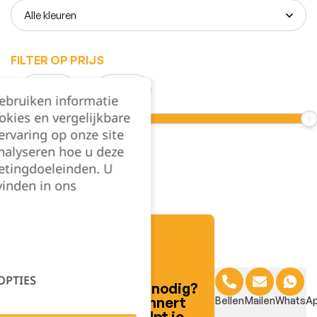
FILTER OP PRIJS
€
-
€
gebruiken informatie
okies en vergelijkbare
rvaring op onze site
nalyseren hoe u deze
Verwijder filter(s)
etingdoeleinden. U
vinden in ons
TOEPASSEN
Filter
OPTIES
Hulp nodig?
Lennert
Bellen
Mailen
WhatsA
helpt je