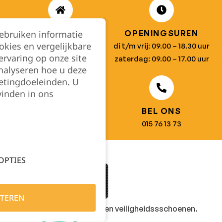
gebruiken informatie
ADRES
OPENINGSUREN
okies en vergelijkbare
Koningsbaan 74
di t/m vrij: 09.00 – 18.30 uur
rvaring op onze site
2580 Beerzel
zaterdag: 09.00 – 17.00 uur
nalyseren hoe u deze
etingdoeleinden. U
vinden in ons
Filter
MAIL ONS
BEL ONS
info@jobitex.be
015 76 13 73
OPTIES
TEREN
Dé specialist in werkkledij en veiligheidssschoenen.