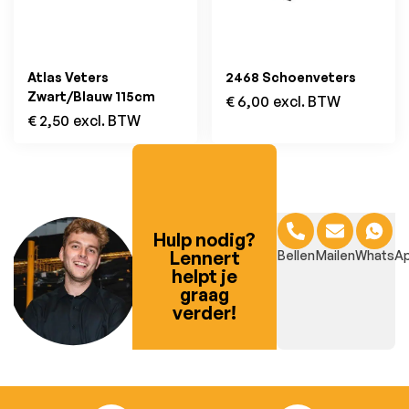
Atlas Veters
2468 Schoenveters
Zwart/Blauw 115cm
€
6,00
excl. BTW
€
2,50
excl. BTW
Hulp nodig?
Lennert
Bellen
Mailen
WhatsA
helpt je
graag
verder!