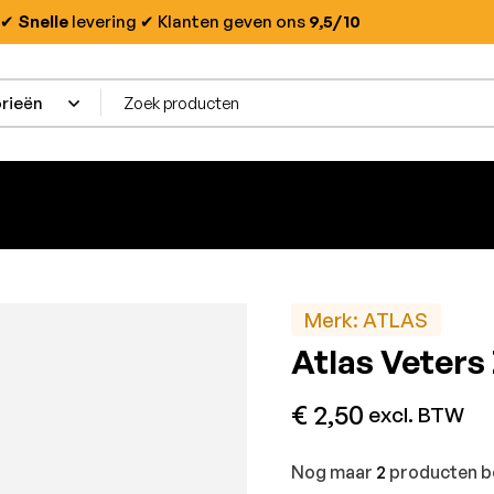
✔
Snelle
levering
✔ Klanten geven ons
9,5/10
Merk:
ATLAS
Atlas Veters
€
2,50
excl. BTW
Nog maar
2
producten be