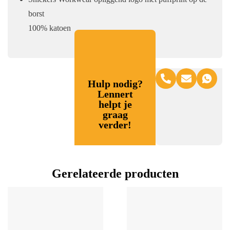
borst
100% katoen
Hulp nodig?
Lennert
helpt je
graag
verder!
Gerelateerde producten