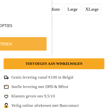
XSmall
Small
Medium
Large
XLarge
XXLarge
XXXLarge
OPTIES
Kies je aantal:
TEREN
TOEVOEGEN AAN WINKELWAGEN
Gratis levering vanaf €100 in België
Snelle levering met DPD & BPost
Klanten geven ons 9,5/10
Veilig online afrekenen met Bancontact