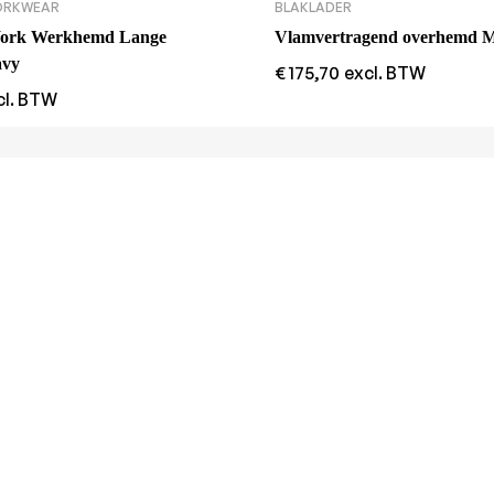
ORKWEAR
BLAKLADER
Work Werkhemd Lange
Vlamvertragend overhemd 
vy
€
175,70
excl. BTW
cl. BTW