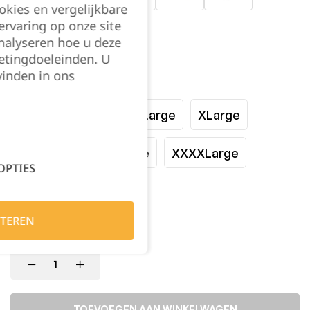
okies en vergelijkbare
rvaring op onze site
nalyseren hoe u deze
etingdoeleinden. U
vinden in ons
Maat:
Small
Medium
Large
XLarge
XXLarge
XXXLarge
XXXXLarge
OPTIES
XXXXXLarge
TEREN
Kies je aantal:
TOEVOEGEN AAN WINKELWAGEN