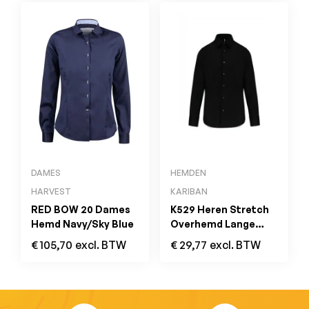
DAMES
HEMDEN
HARVEST
KARIBAN
RED BOW 20 Dames
K529 Heren Stretch
Hemd Navy/Sky Blue
Overhemd Lange
Mouwen Zwart
€
105,70
excl. BTW
€
29,77
excl. BTW