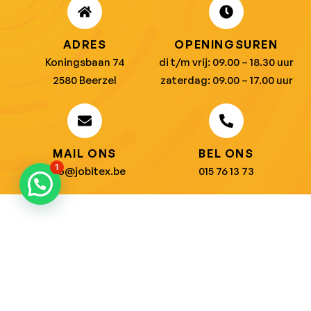
ADRES
OPENINGSUREN
Koningsbaan 74
di t/m vrij: 09.00 – 18.30 uur
2580 Beerzel
zaterdag: 09.00 – 17.00 uur
MAIL ONS
BEL ONS
1
info@jobitex.be
015 76 13 73
Dé specialist in werkkledij en veiligheidssschoenen.