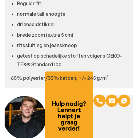
Regular fit
normale taillehoogte
drienaaldstiksel
brede zoom (extra 5 cm)
ritssluiting en jeansknoop
getest op schadelijke stoffen volgens OEKO-
TEX® Standard 100
65% polyester/35% katoen, +/- 245 g/m²
Hulp nodig?
Lennert
helpt je
graag
verder!