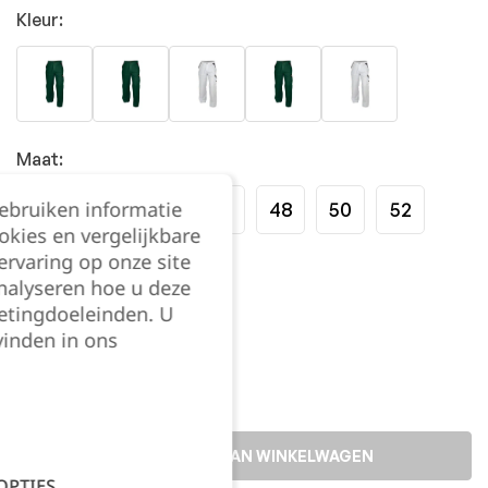
Kleur:
Maat:
gebruiken informatie
40
42
44
46
48
50
52
okies en vergelijkbare
rvaring op onze site
54
nalyseren hoe u deze
etingdoeleinden. U
Kies je aantal:
vinden in ons
TOEVOEGEN AAN WINKELWAGEN
OPTIES