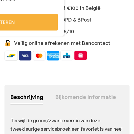
Gratis levering vanaf €100 in België
Snelle levering met DPD & BPost
TEREN
Klanten geven ons 9,5/10
Veilig online afrekenen met Bancontact
Beschrijving
Bijkomende informatie
Terwijl de groen/zwarte versie van deze
tweekleurige servicebroek een favoriet is van heel