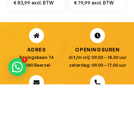
€
83,99
excl. BTW
€
79,99
excl. BTW
ADRES
OPENINGSUREN
Koningsbaan 74
di t/m vrij: 09.00 – 18.30 uur
1
2580 Beerzel
zaterdag: 09.00 – 17.00 uur
MAIL ONS
BEL ONS
info@jobitex.be
015 76 13 73