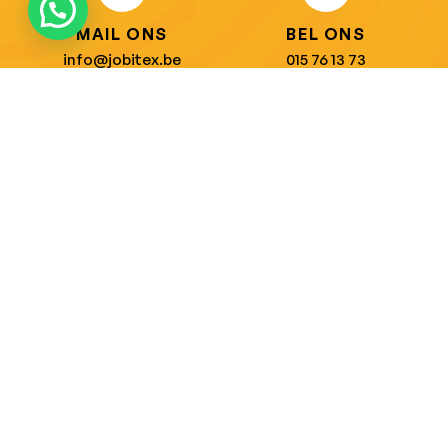
MAIL ONS
BEL ONS
info@jobitex.be
015 76 13 73
Dé specialist in werkkledij en veiligheidssschoenen.