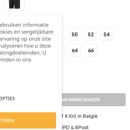
Maat:
gebruiken informatie
okies en vergelijkbare
42
44
46
48
50
52
54
rvaring op onze site
nalyseren hoe u deze
56
58
60
62
64
66
etingdoeleinden. U
vinden in ons
Kies je aantal:
OPTIES
TOEVOEGEN AAN WINKELWAGEN
Gratis levering vanaf €100 in België
TEREN
Snelle levering met DPD & BPost