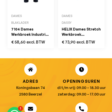
DAMES
DAMES
BLAKLADER
DASSY
7104 Dames
HELIX Dames Stretch
Werkbroek Industrie
Werkbroek
Marineblauw/Korenblauw
Nachtblauw/Grijs
€
58,60
excl. BTW
€
73,90
excl. BTW
ADRES
OPENINGSUREN
Koningsbaan 74
di t/m vrij: 09.00 – 18.30 uur
2580 Beerzel
zaterdag: 09.00 – 17.00 uur
1