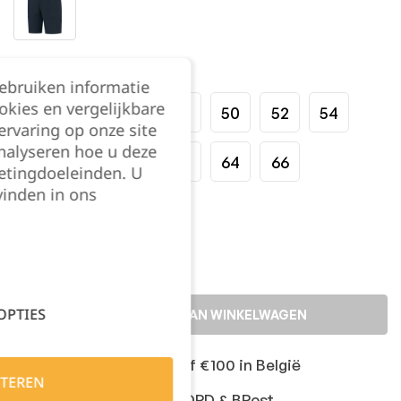
Maat:
gebruiken informatie
okies en vergelijkbare
42
44
46
48
50
52
54
rvaring op onze site
nalyseren hoe u deze
56
58
60
62
64
66
etingdoeleinden. U
vinden in ons
Kies je aantal:
OPTIES
TOEVOEGEN AAN WINKELWAGEN
Gratis levering vanaf €100 in België
TEREN
Snelle levering met DPD & BPost