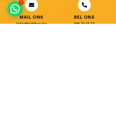
1
MAIL ONS
BEL ONS
info@jobitex.be
015 76 13 73
Dé specialist in werkkledij en veiligheidssschoenen.