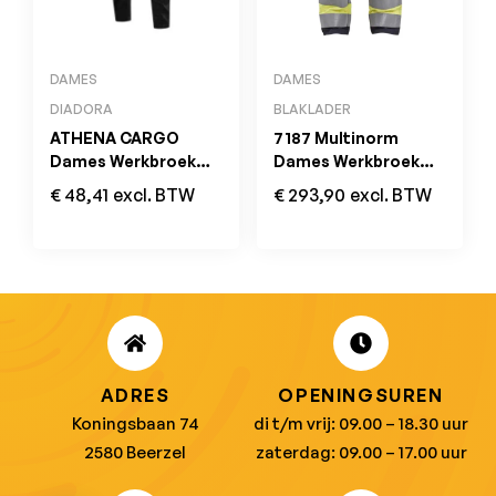
DAMES
DAMES
DIADORA
BLAKLADER
ATHENA CARGO
7187 Multinorm
Dames Werkbroek
Dames Werkbroek
Zwart
met Stretch Inherent
€
48,41
excl. BTW
€
293,90
excl. BTW
ADRES
OPENINGSUREN
Koningsbaan 74
di t/m vrij: 09.00 – 18.30 uur
2580 Beerzel
zaterdag: 09.00 – 17.00 uur