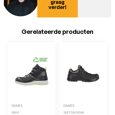
graag
verder!
Gerelateerde producten
DAMES
DAMES
SIEVI
SIXTON PEAK