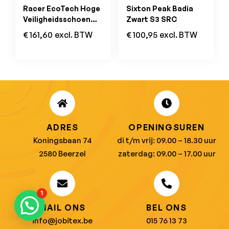
Racer EcoTech Hoge
Sixton Peak Badia
Veiligheidsschoen
Zwart S3 SRC
S3L
€
161,60
excl. BTW
€
100,95
excl. BTW
ADRES
OPENINGSUREN
Koningsbaan 74
di t/m vrij: 09.00 – 18.30 uur
2580 Beerzel
zaterdag: 09.00 – 17.00 uur
1
MAIL ONS
BEL ONS
info@jobitex.be
015 76 13 73