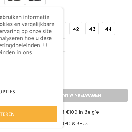
Maat:
gebruiken informatie
okies en vergelijkbare
38
39
40
41
42
43
44
rvaring op onze site
nalyseren hoe u deze
etingdoeleinden. U
45
46
47
48
vinden in ons
Kies je aantal:
OPTIES
TOEVOEGEN AAN WINKELWAGEN
Gratis levering vanaf €100 in België
TEREN
Snelle levering met DPD & BPost