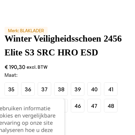
Merk:
BLAKLADER
Winter Veiligheidsschoen 2456
Elite S3 SRC HRO ESD
€
190,30
excl. BTW
Maat:
35
36
37
38
39
40
41
42
43
44
45
46
47
48
gebruiken informatie
okies en vergelijkbare
rvaring op onze site
Kies je aantal:
nalyseren hoe u deze