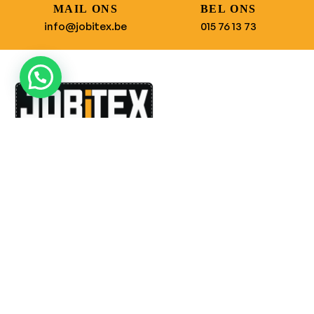
MAIL ONS
BEL ONS
info@jobitex.be
015 76 13 73
Dé specialist in werkkledij en veiligheidssschoenen.