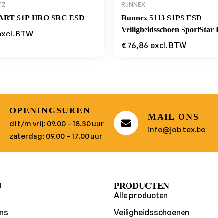
TZ
RUNNEX
ART S1P HRO SRC ESD
Runnex 5113 S1PS ESD
Veiligheidsschoen SportStar
excl. BTW
Zwart
€
76,86
excl. BTW
OPENINGSUREN
MAIL ONS
di t/m vrij: 09.00 – 18.30 uur
info@jobitex.be
zaterdag: 09.00 – 17.00 uur
U
PRODUCTEN
Alle producten
ns
Veiligheidsschoenen