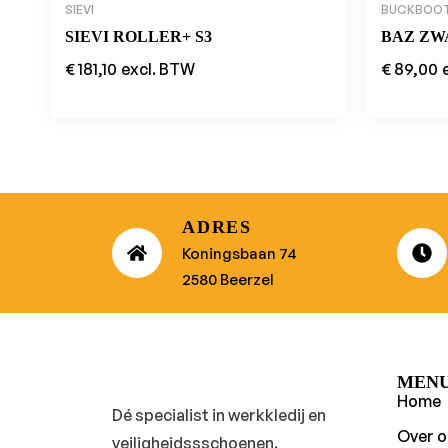
SIEVI
BUCKBOO
SIEVI ROLLER+ S3
BAZ ZW
€
181,10
excl. BTW
€
89,00
ADRES
Koningsbaan 74
2580 Beerzel
MEN
Home
Dé specialist in werkkledij en
Over o
veiligheidssschoenen.