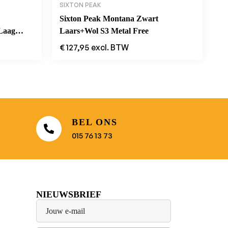
SIXTON PEAK
Sixton Peak Montana Zwart
 Laag
Laars+Wol S3 Metal Free
€
127,95
excl. BTW
BEL ONS
015 76 13 73
NIEUWSBRIEF