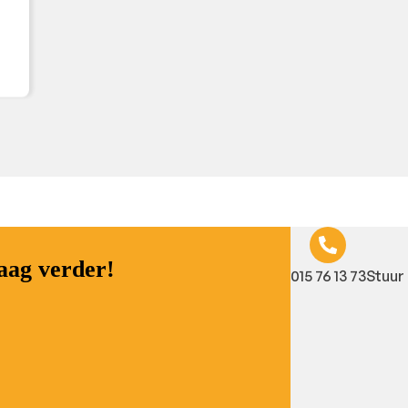
raag verder!
015 76 13 73
Stuur 