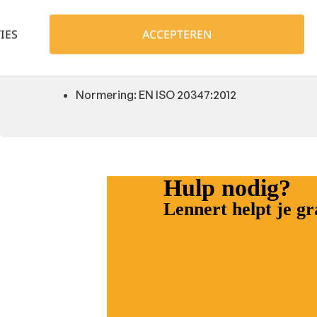
Binnenvoering: Mesh
IES
ACCEPTEREN
Voetbed: SJ foam zool
Bovenmateriaal: Mesh
Normering: EN ISO 20347:2012
Hulp nodig?
Lennert helpt je g