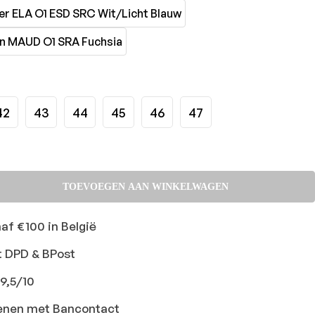
42
43
44
45
46
47
TOEVOEGEN AAN WINKELWAGEN
naf €100 in België
t DPD & BPost
9,5/10
ekenen met Bancontact