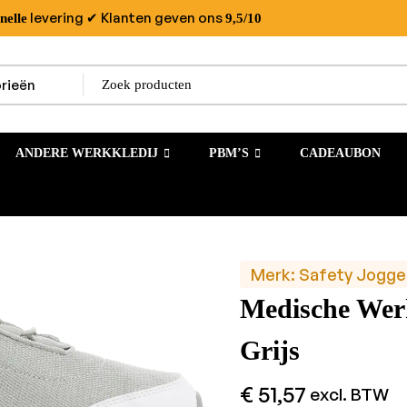
levering
✔ Klanten geven ons
nelle
9,5/10
ANDERE WERKKLEDIJ
PBM’S
CADEAUBON
Merk:
Safety Jogge
Medische We
Grijs
€
51,57
excl. BTW