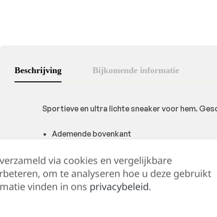
Beschrijving
Bijkomende informatie
Sportieve en ultra lichte sneaker voor hem. Gesc
Ademende bovenkant
Lichtgewicht
 verzameld via cookies en vergelijkbare
Uitneembare buitenzool
rbeteren, om te analyseren hoe u deze gebruikt
CE-Norm
matie vinden in ons
privacybeleid
.
Energieabsorptie hiel
Slipvaste buitenzool