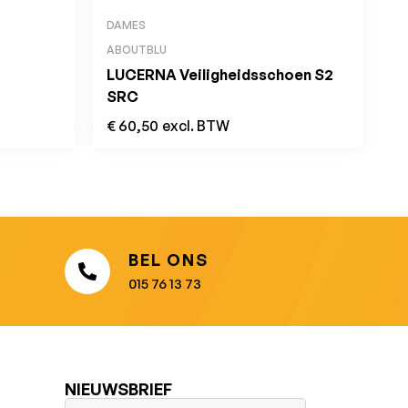
DAMES
ABOUTBLU
LUCERNA Veiligheidsschoen S2
SRC
€
60,50
excl. BTW
BEL ONS
015 76 13 73
NIEUWSBRIEF