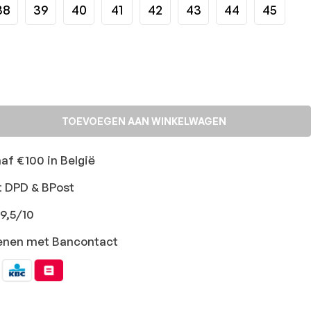
38
39
40
41
42
43
44
45
TOEVOEGEN AAN WINKELWAGEN
naf €100 in België
t DPD & BPost
9,5/10
ekenen met Bancontact