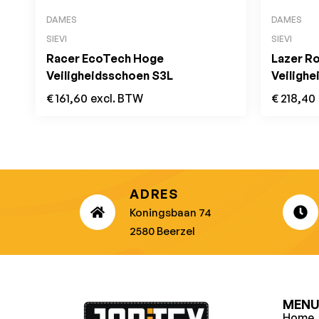
DAMES
DAMES
SIEVI
SIEVI
Racer EcoTech Hoge
Lazer Ro
Veiligheidsschoen S3L
Veiligh
€
161,60
excl. BTW
€
218,40
ADRES
Koningsbaan 74
2580 Beerzel
MEN
Home