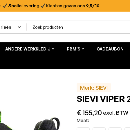
t
Snelle
levering
Klanten geven ons
9,5/10
ANDERE WERKKLEDIJ
PBM’S
CADEAUBON
Merk:
SIEVI
SIEVI VIPER 
€
155,20
excl. BTW
Maat: