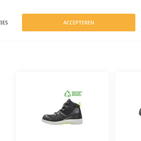
IES
ACCEPTEREN