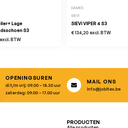
DAMES
SIEVI
ller+ Lage
SIEVI VIPER 4 S3
eidsschoen S3
€
134,20
excl. BTW
excl. BTW
OPENINGSUREN
MAIL ONS
di t/m vrij: 09.00 – 18.30 uur
info@jobitex.be
zaterdag: 09.00 – 17.00 uur
U
PRODUCTEN
Alle producten