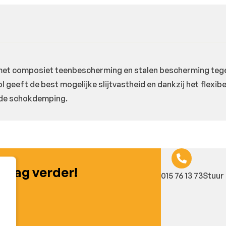
met composiet teenbescherming en stalen bescherming tege
 geeft de best mogelijke slijtvastheid en dankzij het flexibe
nde schokdemping.
graag verder!
015 76 13 73
Stuur 