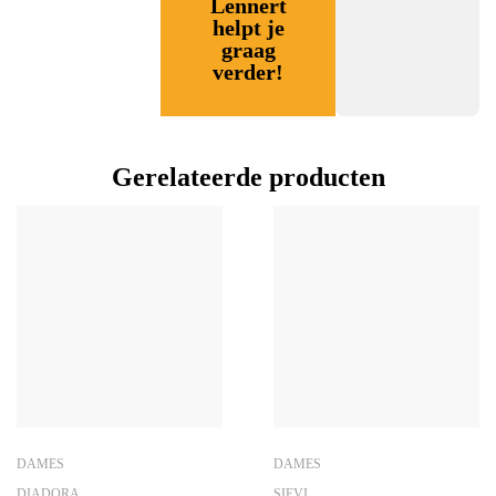
Lennert
helpt je
graag
verder!
Gerelateerde producten
DAMES
DAMES
DIADORA
SIEVI