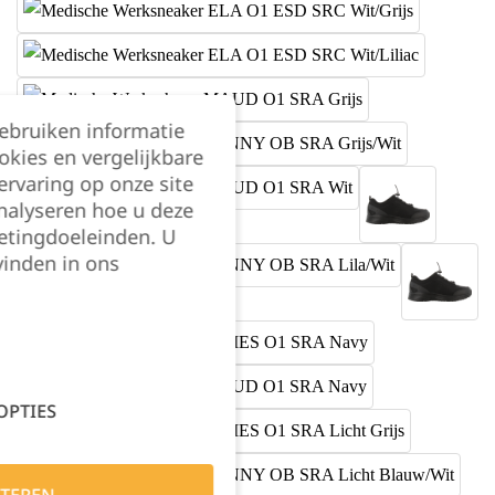
gebruiken informatie
okies en vergelijkbare
rvaring op onze site
nalyseren hoe u deze
etingdoeleinden. U
vinden in ons
OPTIES