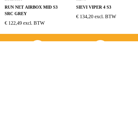
RUN NET AIRBOX MID S3
SIEVI VIPER 4 S3
SRC GREY
€
134,20
excl. BTW
€
122,49
excl. BTW
ADRES
OPENINGSUREN
Koningsbaan 74
di t/m vrij: 09.00 – 18.30 uur
2580 Beerzel
zaterdag: 09.00 – 17.00 uur
MAIL ONS
BEL ONS
info@jobitex.be
015 76 13 73