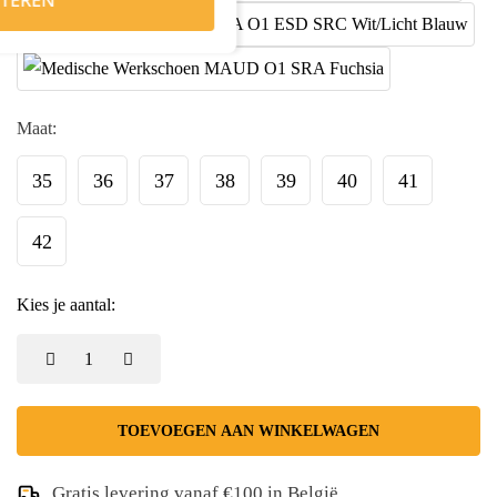
TEREN
Maat:
35
36
37
38
39
40
41
42
Kies je aantal:
TOEVOEGEN AAN WINKELWAGEN
Gratis levering vanaf €100 in België