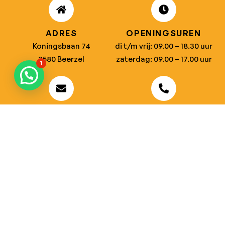
ADRES
OPENINGSUREN
Koningsbaan 74
di t/m vrij: 09.00 – 18.30 uur
2580 Beerzel
zaterdag: 09.00 – 17.00 uur
1
MAIL ONS
BEL ONS
info@jobitex.be
015 76 13 73
Dé specialist in werkkledij en veiligheidssschoenen.