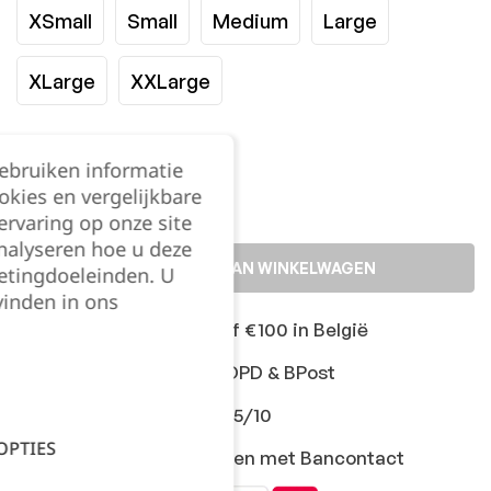
XSmall
Small
Medium
Large
XLarge
XXLarge
Kies je aantal:
gebruiken informatie
okies en vergelijkbare
rvaring op onze site
nalyseren hoe u deze
TOEVOEGEN AAN WINKELWAGEN
etingdoeleinden. U
vinden in ons
Gratis levering vanaf €100 in België
Snelle levering met DPD & BPost
Klanten geven ons 9,5/10
OPTIES
Veilig online afrekenen met Bancontact