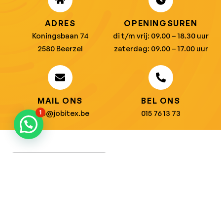
ADRES
OPENINGSUREN
Koningsbaan 74
di t/m vrij: 09.00 – 18.30 uur
2580 Beerzel
zaterdag: 09.00 – 17.00 uur
MAIL ONS
BEL ONS
info@jobitex.be
015 76 13 73
1
Dé specialist in werkkledij en veiligheidssschoenen.