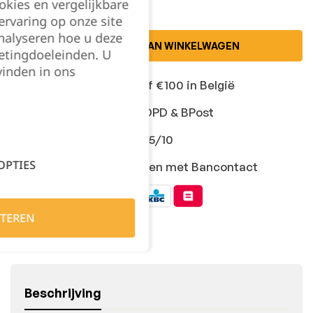
okies en vergelijkbare
rvaring op onze site
nalyseren hoe u deze
TOEVOEGEN AAN WINKELWAGEN
etingdoeleinden. U
vinden in ons
Gratis levering vanaf €100 in België
Snelle levering met DPD & BPost
Klanten geven ons 9,5/10
OPTIES
Veilig online afrekenen met Bancontact
TEREN
Beschrijving