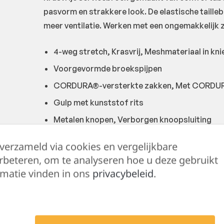
pasvorm en strakkere look. De elastische taill
meer ventilatie. Werken met een ongemakkelijk 
4-weg stretch, Krasvrij, Meshmateriaal in kni
Voorgevormde broekspijpen
CORDURA®-versterkte zakken, Met CORDURA
Gulp met kunststof rits
Metalen knopen, Verborgen knoopsluiting
Elastiek in taille, D-ring in de zoom
 verzameld via cookies en vergelijkbare
Goed oppervlakte voor bedrijfslogo.
rbeteren, om te analyseren hoe u deze gebruikt
Zak met rits op bovenbeen, Beenzak met flap
matie vinden in ons
privacybeleid
.
Steekzakken met verborgen vak met rits
Duimstokzak met pennenzak en meshouder.
Verstelbare broekspijpopening met knopen., 