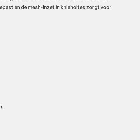
epast en de mesh-inzet in knieholtes zorgt voor
h.