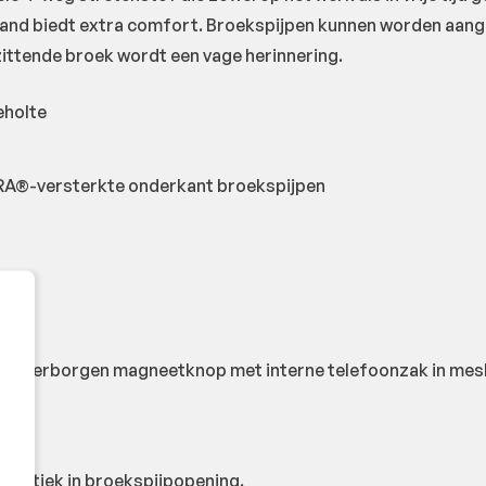
eband biedt extra comfort. Broekspijpen kunnen worden aang
zittende broek wordt een vage herinnering.
eholte
®-versterkte onderkant broekspijpen
 en verborgen magneetknop met interne telefoonzak in mes
Elastiek in broekspijpopening.