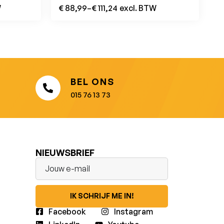
W
€
88,99
–
€
111,24
excl. BTW
BEL ONS
015 76 13 73
NIEUWSBRIEF
IK SCHRIJF ME IN!
Facebook
Instagram