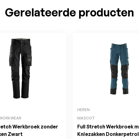
Gerelateerde producten
HEREN
 WORKWEAR
MASCOT
retch Werkbroek zonder
Full Stretch Werkbroek m
ken Zwart
Kniezakken Donkerpetrol