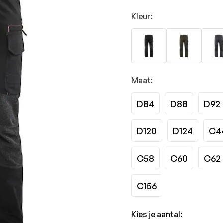
Kleur:
Maat:
D84
D88
D92
D120
D124
C4
C58
C60
C62
C156
Kies je aantal: