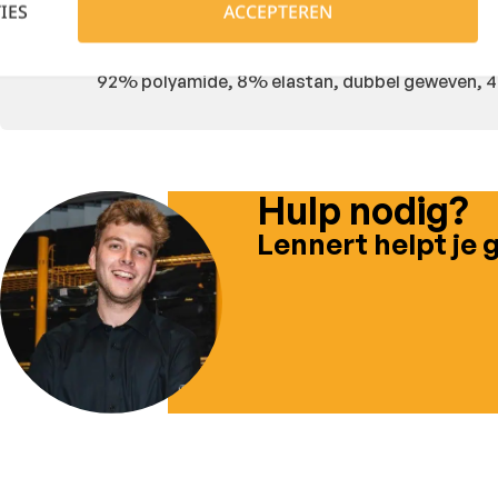
IES
ACCEPTEREN
Zwarte reflecterende details
92% polyamide, 8% elastan, dubbel geweven, 4
Hulp nodig?
Lennert helpt je 