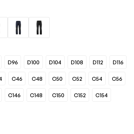
D96
D100
D104
D108
D112
D116
4
C46
C48
C50
C52
C54
C56
C146
C148
C150
C152
C154