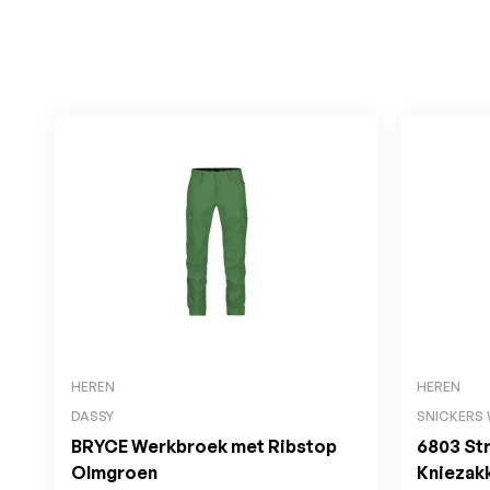
HEREN
HEREN
DASSY
SNICKERS
BRYCE Werkbroek met Ribstop
6803 St
Olmgroen
Kniezak