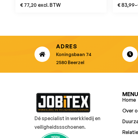
€
77,20
excl. BTW
€
83,99
–
ADRES
Koningsbaan 74
2580 Beerzel
MEN
Home
Over o
Dé specialist in werkkledij en
Duurz
veiligheidssschoenen.
Relati