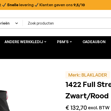
t
Snelle
levering
Klanten geven ons
9,5/10
ANDERE WERKKLEDIJ
PBM’S
CADEAUBON
Merk:
BLAKLADER
1422 Full St
Zwart/Rood
€
132,70
excl. BTW