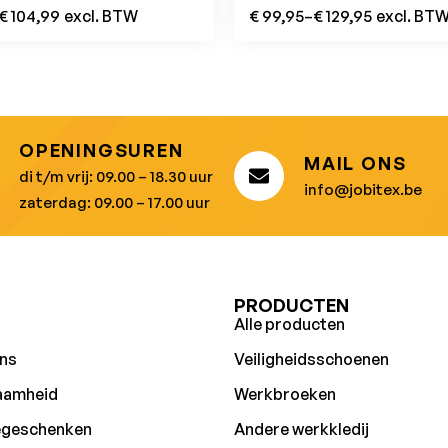
€
104,99
excl. BTW
€
99,95
–
€
129,95
excl. BT
OPENINGSUREN
MAIL ONS
di t/m vrij: 09.00 – 18.30 uur
info@jobitex.be
zaterdag: 09.00 – 17.00 uur
U
PRODUCTEN
Alle producten
ns
Veiligheidsschoenen
aamheid
Werkbroeken
egeschenken
Andere werkkledij