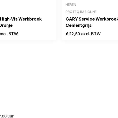
HEREN
PROTEQ BASICLINE
igh-Vis Werkbroek
GARY Service Werkbroe
Oranje
Cementgrijs
excl. BTW
€
22,50
excl. BTW
7.00 uur