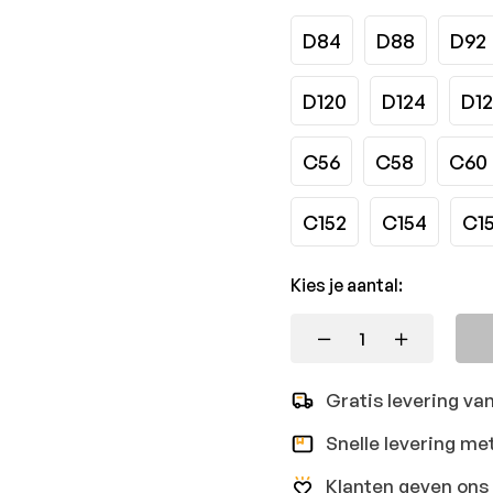
D84
D88
D92
D120
D124
D1
C56
C58
C60
C152
C154
C1
Kies je aantal:
Gratis levering va
Snelle levering me
Klanten geven ons 