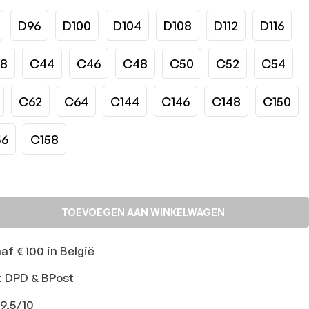
D96
D100
D104
D108
D112
D116
28
C44
C46
C48
C50
C52
C54
C62
C64
C144
C146
C148
C150
56
C158
TOEVOEGEN AAN WINKELWAGEN
naf €100 in België
t DPD & BPost
9,5/10