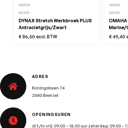
HEREN
HEREN
DASSY
DASSY
DYNAX Stretch Werkbroek PLUS
OMAHA H
Antracietgrijs/Zwart
Marine/
€
86,50
excl. BTW
€
49,40
ADRES
Koningsbaan 74
2580 Beerzel
OPENINGSUREN
di t/m vrij: 09.00 – 18.30 uur zaterdag: 09.00 – 1