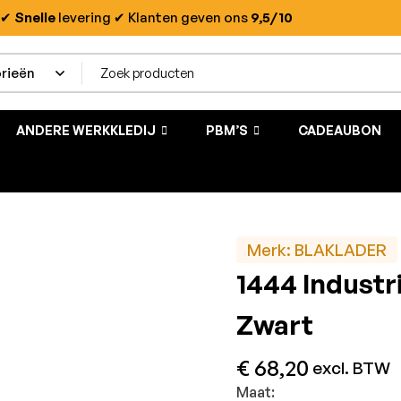
✔
Snelle
levering
✔ Klanten geven ons
9,5/10
ANDERE WERKKLEDIJ
PBM’S
CADEAUBON
Merk:
BLAKLADER
1444 Industr
Zwart
€
68,20
excl. BTW
Maat: