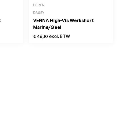
HEREN
DASSY
k
VENNA High-Vis Werkshort
Marine/Geel
€
46,10
excl. BTW