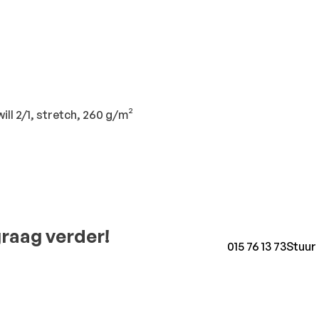
ll 2/1, stretch, 260 g/m²
graag verder!
015 76 13 73
Stuur 