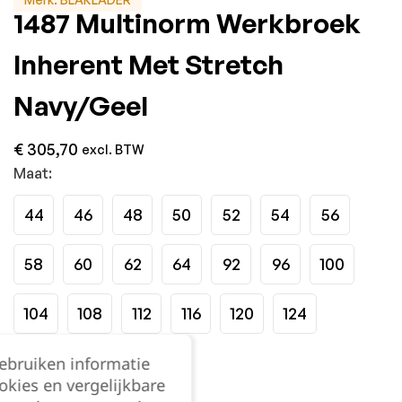
1487 Multinorm Werkbroek
Inherent Met Stretch
Navy/Geel
€
305,70
excl. BTW
Maat:
44
46
48
50
52
54
56
58
60
62
64
92
96
100
104
108
112
116
120
124
gebruiken informatie
Kies je aantal:
okies en vergelijkbare