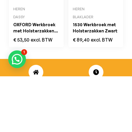
HEREN
HEREN
DASSY
BLAKLADER
OXFORD Werkbroek
1530 Werkbroek met
met Holsterzakken
Holsterzakken Zwart
Zwart
€
53,50
excl. BTW
€
89,40
excl. BTW
1
ADRES
OPENINGSUREN
Koningsbaan 74
di t/m vrij: 09.00 – 18.30 uur
2580 Beerzel
zaterdag: 09.00 – 17.00 uur