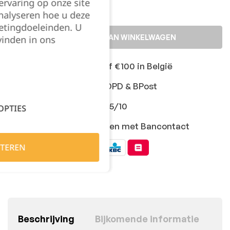
rvaring op onze site
nalyseren hoe u deze
etingdoeleinden. U
TOEVOEGEN AAN WINKELWAGEN
vinden in ons
Gratis levering vanaf €100 in België
Snelle levering met DPD & BPost
Klanten geven ons 9,5/10
OPTIES
Veilig online afrekenen met Bancontact
TEREN
Beschrijving
Bijkomende informatie