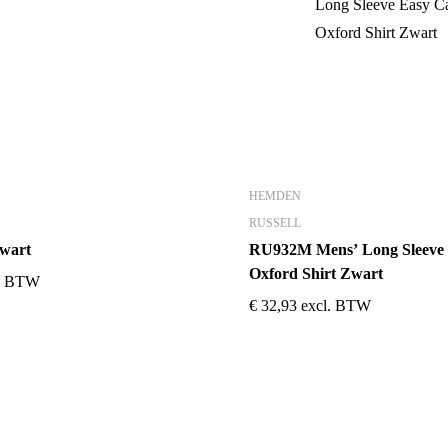
HEMDEN
RUSSELL
zwart
RU932M Mens’ Long Sleeve 
Oxford Shirt Zwart
l. BTW
€
32,93
excl. BTW