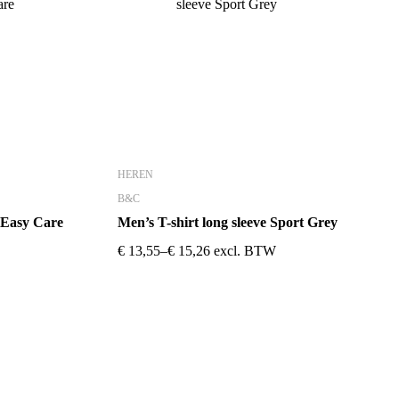
HEREN
B&C
Easy Care
Men’s T-shirt long sleeve Sport Grey
€
13,55
–
€
15,26
excl. BTW