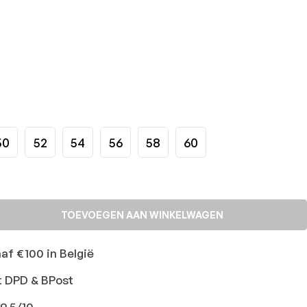
50
52
54
56
58
60
TOEVOEGEN AAN WINKELWAGEN
naf €100 in België
t DPD & BPost
9,5/10