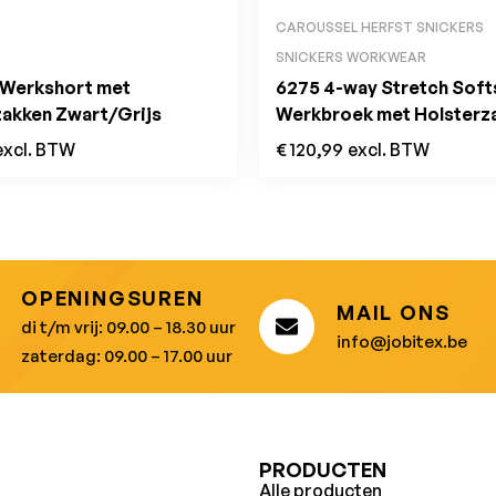
CAROUSSEL HERFST SNICKERS
SNICKERS WORKWEAR
Werkshort met
6275 4-way Stretch Softs
zakken Zwart/Grijs
Werkbroek met Holsterz
Navy
excl. BTW
€
120,99
excl. BTW
OPENINGSUREN
MAIL ONS
di t/m vrij: 09.00 – 18.30 uur
info@jobitex.be
zaterdag: 09.00 – 17.00 uur
U
PRODUCTEN
Alle producten