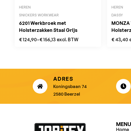
HEREN
HEREN
SNICKERS WORKWEAR
DASSY
6201 Werkbroek met
MONZA 
Holsterzakken Staal Grijs
Holster
€
124,90
–
€
156,13
excl. BTW
€
43,40
ADRES
Koningsbaan 74
2580 Beerzel
MEN
Home