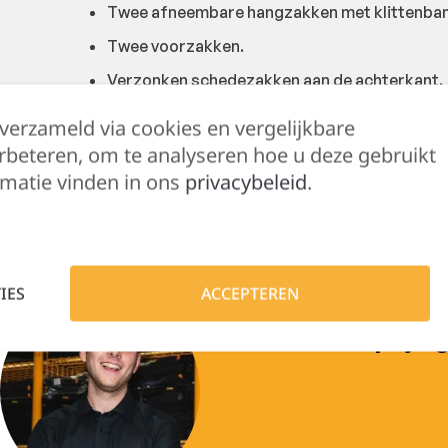
Twee afneembare hangzakken met klittenban
Twee voorzakken.
Verzonken schedezakken aan de achterkant.
Rechterbeen met zak voor duimstok en penn
 verzameld via cookies en vergelijkbare
Beenzak met externe schuine telefoonzak me
rbeteren, om te analyseren hoe u deze gebruikt
matie vinden in ons
privacybeleid
.
Materiaal en gewicht: 65% polyester, 35% kato
IES
ACCEPTEREN
Hulp nodig?
Lennert helpt je 