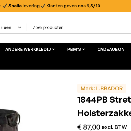
t
Snelle
levering
Klanten geven ons
9,5/10
ANDERE WERKKLEDIJ
PBM’S
CADEAUBON
Merk:
L.BRADOR
1844PB Stre
Holsterzakk
€
87,00
excl. BTW