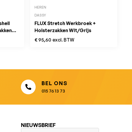
HEREN
DASSY
hell
FLUX Stretch Werkbroek +
akken
Holsterzakken Wit/Grijs
€
95,60
excl. BTW
BEL ONS
015 76 13 73
NIEUWSBRIEF