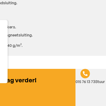
dsluiting.
enkokers.
t magneetsluiting.
en. 240 g/m².
graag verder!
015 76 13 73
Stuur 