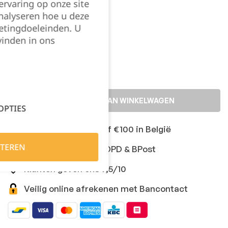
rvaring op onze site
156
nalyseren hoe u deze
etingdoeleinden. U
vinden in ons
Kies je aantal:
TOEVOEGEN AAN WINKELWAGEN
OPTIES
Gratis levering vanaf €100 in België
TEREN
Snelle levering met DPD & BPost
Klanten geven ons 9,5/10
Veilig online afrekenen met Bancontact