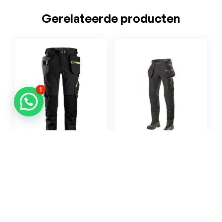
Gerelateerde producten
1
CAROUSSEL HERFST
CAROUSSEL HERFST
SNICKERS
L.BRADOR
SNICKERS WORKWEAR
L.BRADOR
6940 Softshell
1070PB Stretch
Stretch Werkbroek
Werkbroek met
met Holsterzakken
Holsterzakken Zwart