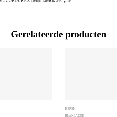
ecoat, CORDURA® Denim stretch, 340 g/m²
Gerelateerde producten
HEREN
BLAKLADER