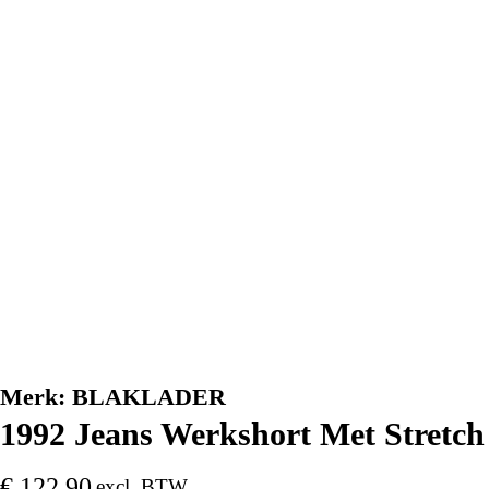
Merk:
BLAKLADER
1992 Jeans Werkshort Met Stretch
€
122,90
excl. BTW