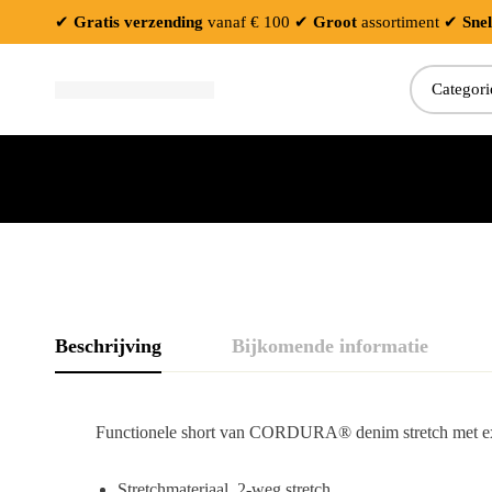
✔
Gratis verzending
vanaf € 100
✔
Groot
assortiment
✔
Snel
Beschrijving
Bijkomende informatie
Functionele short van CORDURA® denim stretch met extra
Stretchmateriaal, 2-weg stretch