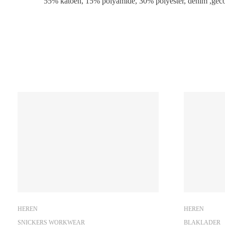
55% katoen, 15% polyamide, 30% polyester, denim ,g
HEREN
HEREN
SNICKERS WORKWEAR
BLAKLADER