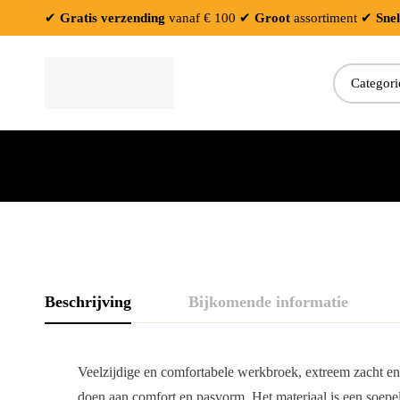
✔
Gratis verzending
vanaf € 100
✔
Groot
assortiment
✔
Snel
Zoeken:
Beschrijving
Bijkomende informatie
Veelzijdige en comfortabele werkbroek, extreem zacht en
doen aan comfort en pasvorm. Het materiaal is een soepel 