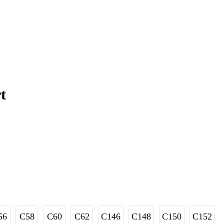
t
56
C58
C60
C62
C146
C148
C150
C152