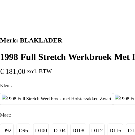
Merk:
BLAKLADER
1998 Full Stretch Werkbroek Met
€
181,00
excl. BTW
Kleur:
Maat:
D92
D96
D100
D104
D108
D112
D116
D1