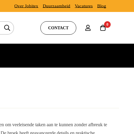
Over Jobitex
Duurzaamheid
Vacatures
Blog
0
CONTACT
en om veeleisende taken aan te kunnen zonder afbreuk te
. De broek heeft geavanceerde details en praktische