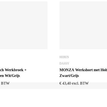
HEREN
DASSY
ch Werkbroek +
MONZA Werkshort met Hols
en Wit/Grijs
Zwart/Grijs
l. BTW
€
43,40
excl. BTW