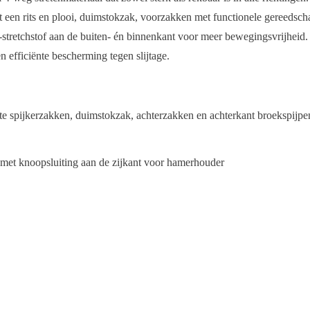
 rits en plooi, duimstokzak, voorzakken met functionele gereedscha
tchstof aan de buiten- én binnenkant voor meer bewegingsvrijheid. Za
en efficiënte bescherming tegen slijtage.
 spijkerzakken, duimstokzak, achterzakken en achterkant broekspijpe
 met knoopsluiting aan de zijkant voor hamerhouder