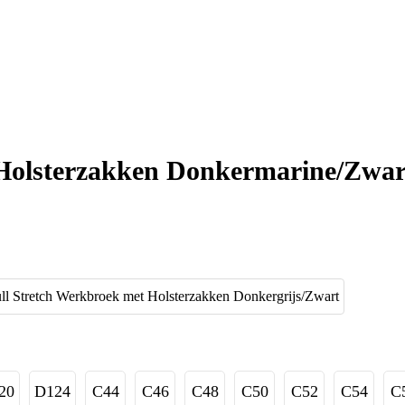
 Holsterzakken Donkermarine/Zwar
20
D124
C44
C46
C48
C50
C52
C54
C