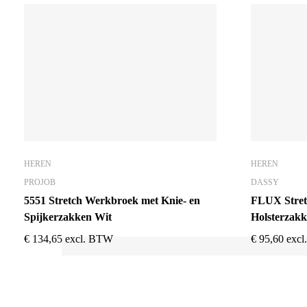
HEREN
HEREN
PROJOB
DASSY
5551 Stretch Werkbroek met Knie- en
FLUX Stret
Spijkerzakken Wit
Holsterzakk
€
134,65
excl. BTW
€
95,60
exc