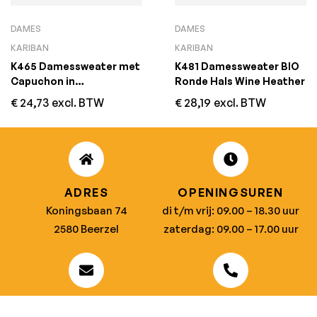
DAMES
DAMES
KARIBAN
KARIBAN
K465 Damessweater met
K481 Damessweater BIO
Capuchon in
Ronde Hals Wine Heather
Contrasterende Kleur
€
24,73
excl. BTW
€
28,19
excl. BTW
Navy / Red
ADRES
OPENINGSUREN
Koningsbaan 74
di t/m vrij: 09.00 – 18.30 uur
2580 Beerzel
zaterdag: 09.00 – 17.00 uur
MAIL ONS
BEL ONS