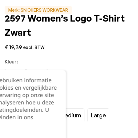
Merk:
SNICKERS WORKWEAR
2597 Women’s Logo T-Shirt
Zwart
€
19,39
excl. BTW
Kleur:
gebruiken informatie
okies en vergelijkbare
rvaring op onze site
Maat:
nalyseren hoe u deze
etingdoeleinden. U
XSmall
Small
Medium
Large
vinden in ons
XLarge
XXLarge