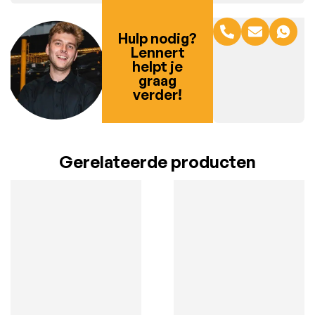
Hulp nodig?
Lennert
helpt je
graag
verder!
Gerelateerde producten