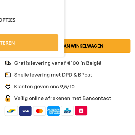
Kies je aantal:
OPTIES
TEREN
TOEVOEGEN AAN WINKELWAGEN
Gratis levering vanaf €100 in België
Snelle levering met DPD & BPost
Klanten geven ons 9,5/10
Veilig online afrekenen met Bancontact