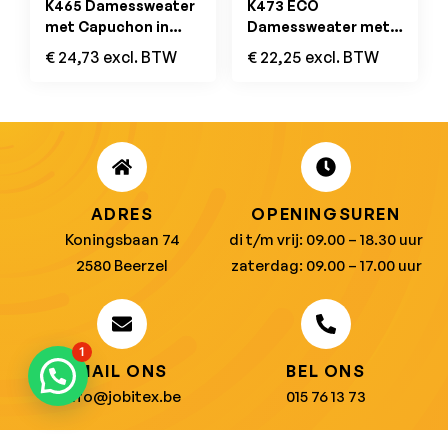
K465 Damessweater
K473 ECO
met Capuchon in
Damessweater met
Contrasterende
Capuchon Dark Grey
€
24,73
excl. BTW
€
22,25
excl. BTW
Kleur Navy / Red
ADRES
OPENINGSUREN
Koningsbaan 74
di t/m vrij: 09.00 – 18.30 uur
2580 Beerzel
zaterdag: 09.00 – 17.00 uur
1
MAIL ONS
BEL ONS
info@jobitex.be
015 76 13 73