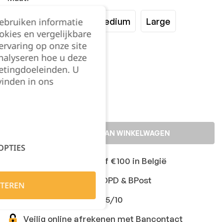
XSmall
Small
Medium
Large
gebruiken informatie
okies en vergelijkbare
rvaring op onze site
XLarge
XXLarge
nalyseren hoe u deze
etingdoeleinden. U
Kies je aantal:
vinden in ons
TOEVOEGEN AAN WINKELWAGEN
OPTIES
Gratis levering vanaf €100 in België
Snelle levering met DPD & BPost
TEREN
Klanten geven ons 9,5/10
Veilig online afrekenen met Bancontact