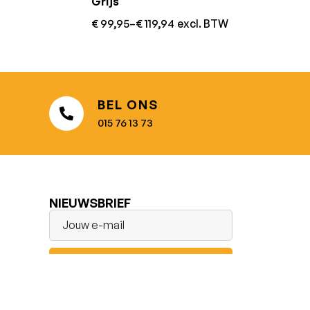
Grijs
€
99,95
–
€
119,94
excl. BTW
BEL ONS
015 76 13 73
NIEUWSBRIEF
IK SCHRIJF ME IN!
Facebook
Instagram
LinkedIn
Youtube