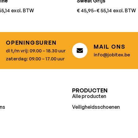
ine
Sweat Grijs
5,14
excl. BTW
€
45,95
–
€
55,14
excl. BTW
OPENINGSUREN
MAIL ONS
di t/m vrij: 09.00 – 18.30 uur
info@jobitex.be
zaterdag: 09.00 – 17.00 uur
U
PRODUCTEN
Alle producten
ns
Veiligheidsschoenen
aamheid
Werkbroeken
egeschenken
Andere werkkledij