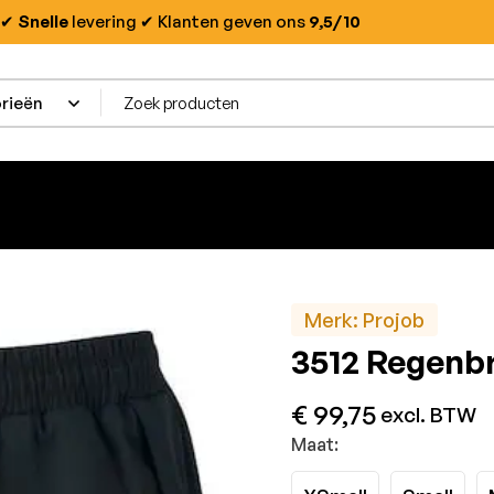
✔
Snelle
levering
✔ Klanten geven ons
9,5/10
Merk:
Projob
3512 Regenb
€
99,75
excl. BTW
Maat: