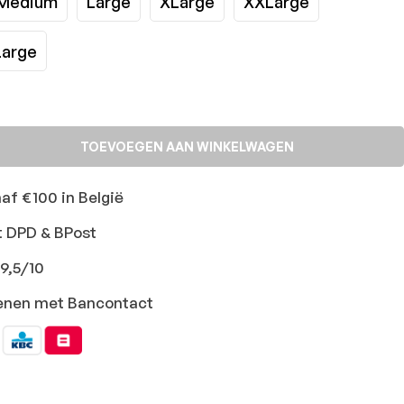
Medium
Large
XLarge
XXLarge
arge
TOEVOEGEN AAN WINKELWAGEN
naf €100 in België
t DPD & BPost
9,5/10
ekenen met Bancontact