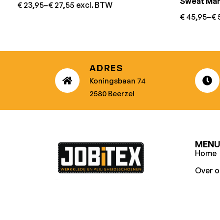
Sweat Mar
€
23,95
–
€
27,55
excl. BTW
€
45,95
–
€
5
ADRES
Koningsbaan 74
2580 Beerzel
MEN
Home
Over o
Dé specialist in werkkledij en
Duurz
veiligheidssschoenen.
Relati