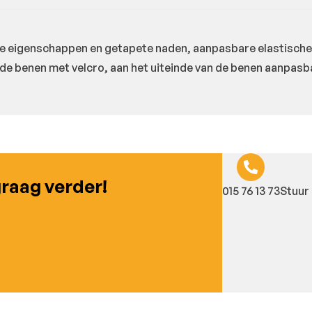
igenschappen en getapete naden, aanpasbare elastische tai
 de benen met velcro, aan het uiteinde van de benen aanpasb
graag verder!
015 76 13 73
Stuur 