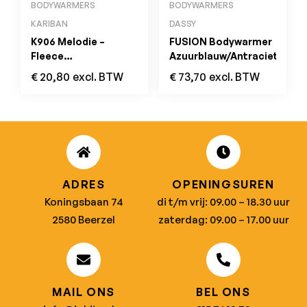
BODYWARMERS
BODYWARMERS
KARIBAN
DASSY
K906 Melodie –
FUSION Bodywarmer
Fleece
Azuurblauw/Antracietgrijs
Damesbodywarmer
€
20,80
excl. BTW
€
73,70
excl. BTW
Royal Blue
ADRES
OPENINGSUREN
Koningsbaan 74
di t/m vrij: 09.00 – 18.30 uur
2580 Beerzel
zaterdag: 09.00 – 17.00 uur
MAIL ONS
BEL ONS