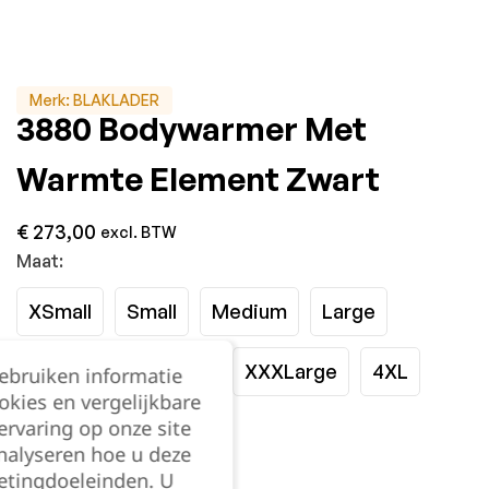
Merk:
BLAKLADER
3880 Bodywarmer Met
Warmte Element Zwart
€
273,00
excl. BTW
Maat:
XSmall
Small
Medium
Large
XLarge
XXLarge
XXXLarge
4XL
gebruiken informatie
okies en vergelijkbare
rvaring op onze site
Kies je aantal:
nalyseren hoe u deze
etingdoeleinden. U