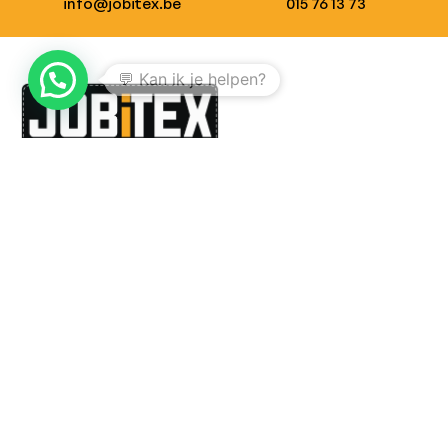
info@jobitex.be
015 76 13 73
💬 Kan ik je helpen?
Dé specialist in werkkledij en veiligheidssschoenen.
MENU
PRODUCTEN