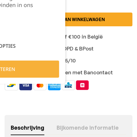
vinden in ons
TOEVOEGEN AAN WINKELWAGEN
Gratis levering vanaf €100 in België
OPTIES
Snelle levering met DPD & BPost
Klanten geven ons 9,5/10
TEREN
Veilig online afrekenen met Bancontact
Beschrijving
Bijkomende informatie