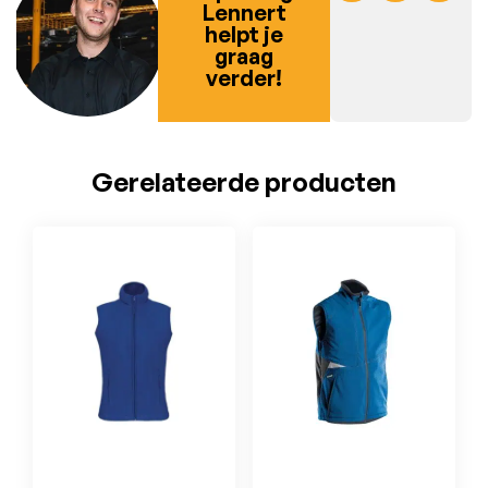
Lennert
helpt je
graag
verder!
Gerelateerde producten