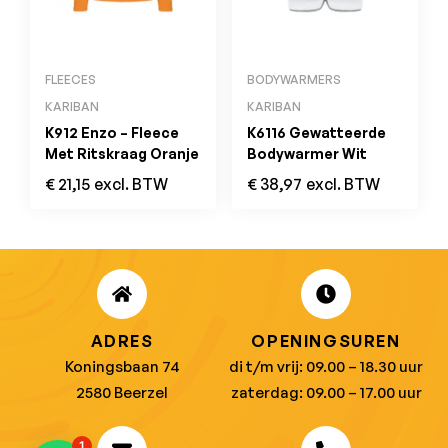
FLEECES
BODYWARMERS
KARIBAN
KARIBAN
K912 Enzo – Fleece
K6116 Gewatteerde
Met Ritskraag Oranje
Bodywarmer Wit
€
21,15
excl. BTW
€
38,97
excl. BTW
ADRES
OPENINGSUREN
Koningsbaan 74
di t/m vrij: 09.00 – 18.30 uur
2580 Beerzel
zaterdag: 09.00 – 17.00 uur
1