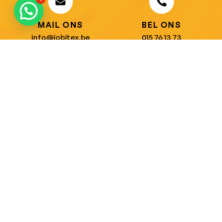
MAIL ONS
BEL ONS
info@jobitex.be
015 76 13 73
Dé specialist in werkkledij en veiligheidssschoenen.