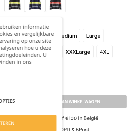
Maat:
gebruiken informatie
okies en vergelijkbare
XSmall
Small
Medium
Large
rvaring op onze site
nalyseren hoe u deze
XLarge
XXLarge
XXXLarge
4XL
etingdoeleinden. U
vinden in ons
Kies je aantal:
OPTIES
TOEVOEGEN AAN WINKELWAGEN
Gratis levering vanaf €100 in België
TEREN
Snelle levering met DPD & BPost