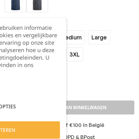
Maat:
gebruiken informatie
okies en vergelijkbare
XSmall
Small
Medium
Large
rvaring op onze site
nalyseren hoe u deze
XLarge
XXLarge
3XL
etingdoeleinden. U
vinden in ons
Kies je aantal:
OPTIES
TOEVOEGEN AAN WINKELWAGEN
Gratis levering vanaf €100 in België
TEREN
Snelle levering met DPD & BPost