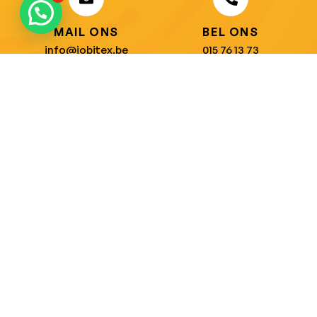
MAIL ONS
BEL ONS
info@jobitex.be
015 76 13 73
Dé specialist in werkkledij en veiligheidssschoenen.