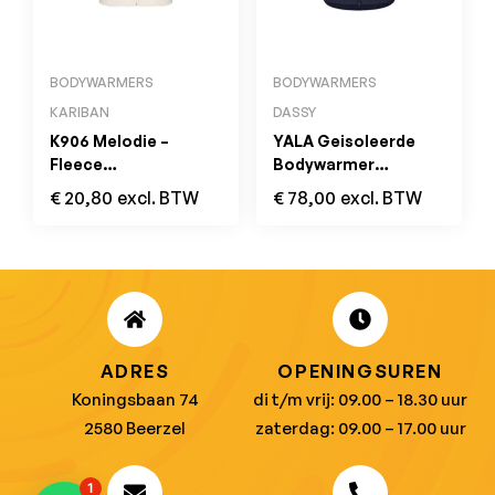
BODYWARMERS
BODYWARMERS
KARIBAN
DASSY
K906 Melodie –
YALA Geisoleerde
Fleece
Bodywarmer
Damesbodywarmer
Nachtblauw
€
20,80
excl. BTW
€
78,00
excl. BTW
Natural
ADRES
OPENINGSUREN
Koningsbaan 74
di t/m vrij: 09.00 – 18.30 uur
2580 Beerzel
zaterdag: 09.00 – 17.00 uur
1